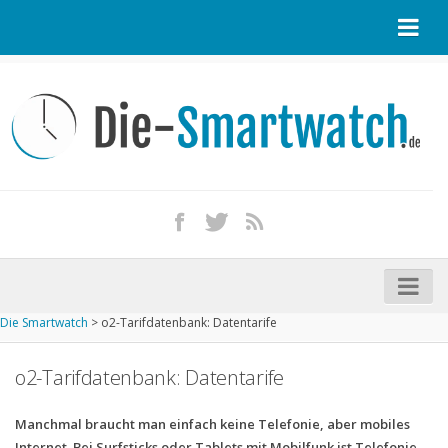
Startseite
Kontakt / Tipp geben
Impressum
Datenschutz
Apple Watch kaufen
iPhone kaufen
Die Smartwatch
>
o2-Tarifdatenbank: Datentarife
Startseite
Aktuelle Smartwatches im Test
o2-Tarifdatenbank: Datentarife
Kommende Smartwatches
Manchmal braucht man einfach keine Telefonie, aber mobiles
Marken und Modelle
Internet. Bei Surfsticks oder Tablets mit Mobilfunk ist Telefonie