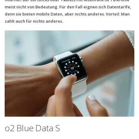
meist nicht von Bedeutung. Für den Fall eignen sich Datentarife,
Handytarife
denn sie bieten mobile Daten, aber nichts anderes. Vorteil: Man
zahlt auch für nichts anderes.
BASE
Smartphonetarife
Datentarife
o2
Smartphonetarife
Prepaid-Tarife
Datentarife
Flatrate-Prepaidtarife
Mobilfunk-Vergleichsrechner
Mobilfunk-Tarifrechner
o2 Blue Data S
Flatrate-Datentarife