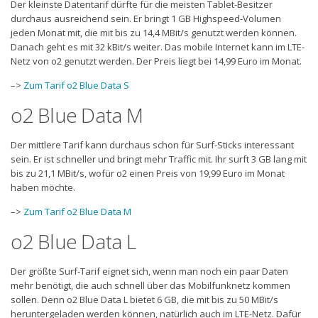
Der kleinste Datentarif dürfte für die meisten Tablet-Besitzer
durchaus ausreichend sein. Er bringt 1 GB Highspeed-Volumen
jeden Monat mit, die mit bis zu 14,4 MBit/s genutzt werden können.
Danach geht es mit 32 kBit/s weiter. Das mobile Internet kann im LTE-
Netz von o2 genutzt werden. Der Preis liegt bei 14,99 Euro im Monat.
–>
Zum Tarif o2 Blue Data S
o2 Blue Data M
Der mittlere Tarif kann durchaus schon für Surf-Sticks interessant
sein. Er ist schneller und bringt mehr Traffic mit. Ihr surft 3 GB lang mit
bis zu 21,1 MBit/s, wofür o2 einen Preis von 19,99 Euro im Monat
haben möchte.
–>
Zum Tarif o2 Blue Data M
o2 Blue Data L
Der größte Surf-Tarif eignet sich, wenn man noch ein paar Daten
mehr benötigt, die auch schnell über das Mobilfunknetz kommen
sollen. Denn o2 Blue Data L bietet 6 GB, die mit bis zu 50 MBit/s
heruntergeladen werden können, natürlich auch im LTE-Netz. Dafür