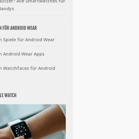
utzer? Alle Smartwatches für
Handys
N FÜR ANDROID WEAR
n Spiele für Android Wear
n Android Wear Apps
n Watchfaces für Android
PLE WATCH