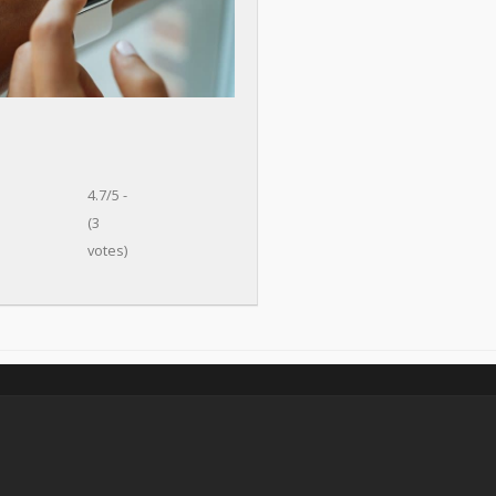
4.7/5 -
(3
votes)