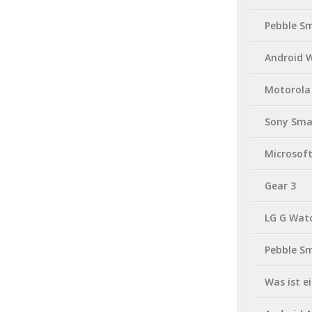
Pebble S
Android 
Motorola
Sony Sma
Microsof
Gear 3
LG G Wat
Pebble S
Was ist 