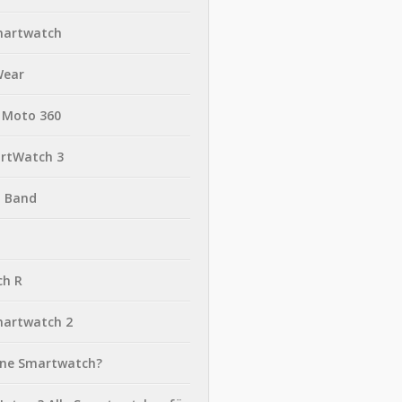
martwatch
Wear
 Moto 360
rtWatch 3
t Band
ch R
martwatch 2
eine Smartwatch?