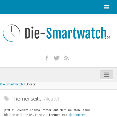
Startseite
Kontakt / Tipp geben
Impressum
Datenschutz
Apple Watch kaufen
iPhone kaufen
Die Smartwatch
>
Alcatel
Startseite
Aktuelle Smartwatches im Test
Themenseite:
Alcatel
Kommende Smartwatches
Jetzt zu diesem Thema immer auf dem neusten Stand
bleiben und den RSS-Feed zur Themenseite
abonnieren
! -
Marken und Modelle