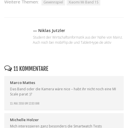
Weitere Themen:
Gewinnspiel
Xiaomi Mi Band 1S
— Niklas Jutzler
Student der Wirtschaftsinformatik aus der Nähe von Mainz.
Auch noch bei mobiFlip.de und TabletHype.de aktiv
11 KOMMENTARE
Marco Mattes
Das Band oder die Kamera wäre nice – habt ihr nicht noch eine MI
Scale parat :)?
13. MAI 2016 UM 12:03 UHR
Michelle Holzer
Mich interessieren ganz besonders die Smartwatch Tests