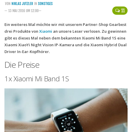
VON
NIKLAS JUTZLER
IN
SONSTIGES
Handytarife
11
— 13 MAI 2016 UM 12:00—
BASE
Ein weiteres Mal möchte wir mit unserem Partner-Shop Gearbest
drei Produkte von
Smartphonetarife
Xiaomi
an unsere Leser verlosen. Zu gewinnen
gibt es dieses Mal neben dem bekannten Xiaomi Mi Band 1S eine
Datentarife
Xiaomi XiaoYi Night Vision IP-Kamera und die Xiaomi Hybrid Dual
o2
Driver In-Ear-Kopfhörer.
Smartphonetarife
Die Preise
Prepaid-Tarife
1x Xiaomi Mi Band 1S
Datentarife
Flatrate-Prepaidtarife
Mobilfunk-Vergleichsrechner
Mobilfunk-Tarifrechner
Flatrate-Datentarife