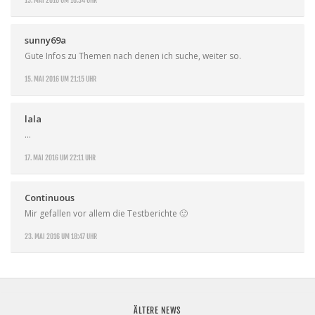
15. MAI 2016 UM 16:34 UHR
sunny69a
Gute Infos zu Themen nach denen ich suche, weiter so.
15. MAI 2016 UM 21:15 UHR
lala
…
17. MAI 2016 UM 22:11 UHR
Continuous
Mir gefallen vor allem die Testberichte 🙂
23. MAI 2016 UM 18:47 UHR
ÄLTERE NEWS