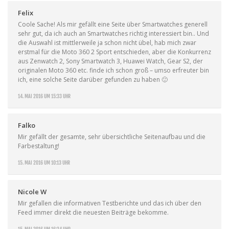
Felix
Coole Sache! Als mir gefällt eine Seite über Smartwatches generell
sehr gut, da ich auch an Smartwatches richtig interessiert bin.. Und
die Auswahl ist mittlerweile ja schon nicht übel, hab mich zwar
erstmal für die Moto 360 2 Sport entschieden, aber die Konkurrenz
aus Zenwatch 2, Sony Smartwatch 3, Huawei Watch, Gear S2, der
originalen Moto 360 etc. finde ich schon groß – umso erfreuter bin
ich, eine solche Seite darüber gefunden zu haben 🙂
14. MAI 2016 UM 15:33 UHR
Falko
Mir gefällt der gesamte, sehr übersichtliche Seitenaufbau und die
Farbestaltung!
15. MAI 2016 UM 10:13 UHR
Nicole W
Mir gefallen die informativen Testberichte und das ich über den
Feed immer direkt die neuesten Beiträge bekomme.