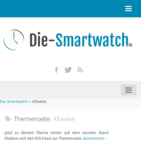
Startseite
Kontakt / Tipp geben
Impressum
Datenschutz
Apple Watch kaufen
iPhone kaufen
Die Smartwatch
>
Alfawise
Startseite
Aktuelle Smartwatches im Test
Themenseite:
Alfawise
Kommende Smartwatches
Jetzt zu diesem Thema immer auf dem neusten Stand
bleiben und den RSS-Feed zur Themenseite
abonnieren
! -
Marken und Modelle