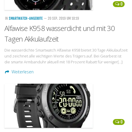
0
IN
SMARTWATCH-ANGEBOTE
— 20 SEP. 2019 UM 10:19
Alfawise K958 wasserdicht und mit 30
Tagen Akkulaufzeit
Die wasserdichte Smartwatch Alfawise K958 bietet 30 Tage Akkulaufzeit
und zeichnet alle wichtigen Werte des Trägers auf. Bei Gearbest ist
die smarte Armbanduhr aktuell mit 18 Prozent Rabatt für weniger[…]
Weiterlesen
0