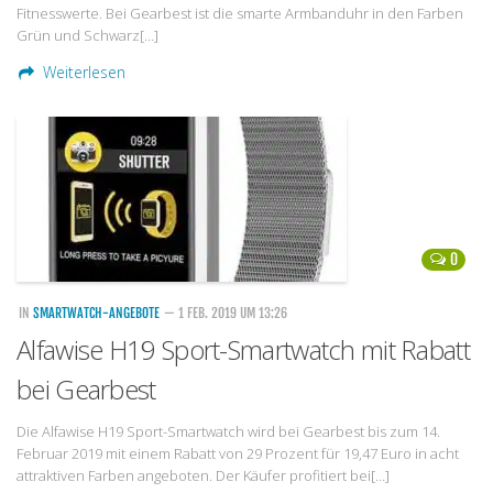
Fitnesswerte. Bei Gearbest ist die smarte Armbanduhr in den Farben
Grün und Schwarz[…]
Weiterlesen
0
IN
SMARTWATCH-ANGEBOTE
— 1 FEB. 2019 UM 13:26
Alfawise H19 Sport-Smartwatch mit Rabatt
bei Gearbest
Die Alfawise H19 Sport-Smartwatch wird bei Gearbest bis zum 14.
Februar 2019 mit einem Rabatt von 29 Prozent für 19,47 Euro in acht
attraktiven Farben angeboten. Der Käufer profitiert bei[…]