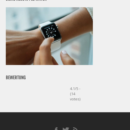
BEWERTUNG
4.1/5 -
(14
votes)