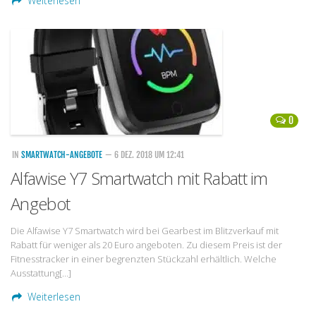
Weiterlesen
0
IN
SMARTWATCH-ANGEBOTE
— 6 DEZ. 2018 UM 12:41
Alfawise Y7 Smartwatch mit Rabatt im
Angebot
Die Alfawise Y7 Smartwatch wird bei Gearbest im Blitzverkauf mit
Rabatt für weniger als 20 Euro angeboten. Zu diesem Preis ist der
Fitnesstracker in einer begrenzten Stückzahl erhältlich. Welche
Ausstattung[…]
Weiterlesen