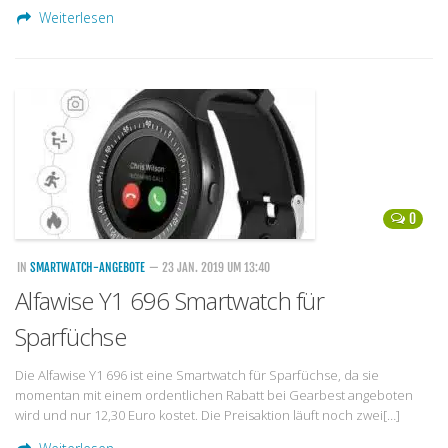
Weiterlesen
0
IN
SMARTWATCH-ANGEBOTE
— 23 JAN. 2019 UM 13:40
Alfawise Y1 696 Smartwatch für
Sparfüchse
Die Alfawise Y1 696 ist eine Smartwatch für Sparfüchse, da sie
momentan mit einem ordentlichen Rabatt bei Gearbest angeboten
wird und nur 12,30 Euro kostet. Die Preisaktion läuft noch zwei[…]