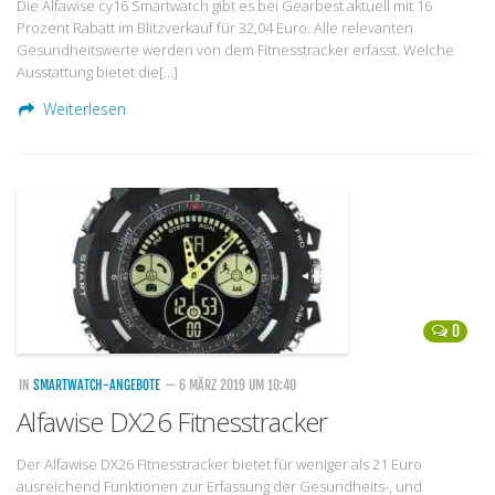
Die Alfawise cy16 Smartwatch gibt es bei Gearbest aktuell mit 16
Prozent Rabatt im Blitzverkauf für 32,04 Euro. Alle relevanten
Gesundheitswerte werden von dem Fitnesstracker erfasst. Welche
Ausstattung bietet die[…]
Weiterlesen
0
IN
SMARTWATCH-ANGEBOTE
— 6 MÄRZ 2019 UM 10:40
Alfawise DX26 Fitnesstracker
Der Alfawise DX26 Fitnesstracker bietet für weniger als 21 Euro
ausreichend Funktionen zur Erfassung der Gesundheits-, und