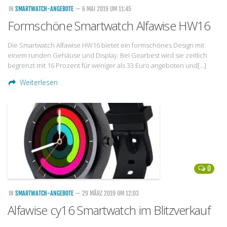
IN
SMARTWATCH-ANGEBOTE
— 6 MAI 2019 UM 11:45
Formschöne Smartwatch Alfawise HW16
Die Smartwatch Alfawise HW16 bietet ein formschönes Design mit
einem runden Gehäuse und Display. Bei Gearbest wird sie zeitlich
begrenzt mit 16 Prozent für weniger als 33 Euro angeboten und[…]
Weiterlesen
0
IN
SMARTWATCH-ANGEBOTE
— 29 MÄRZ 2019 UM 12:03
Alfawise cy16 Smartwatch im Blitzverkauf