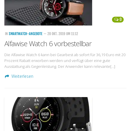
0
IN
SMARTWATCH-ANGEBOTE
— 28 OKT. 2019 UM 11:12
Alfawise Watch 6 vorbestellbar
Die Alfawise Watch 6 kann bei Gearbest ab sofort für 36,19 Euro mit 20
Prozent Rabatt erworben werden und verfügt über eine gute
Ausstattung als Gegenleistung. Der Anwender kann relevante[…]
Weiterlesen