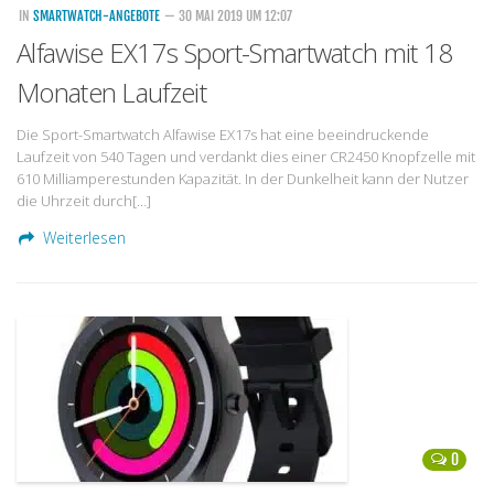
IN
SMARTWATCH-ANGEBOTE
— 30 MAI 2019 UM 12:07
Alfawise EX17s Sport-Smartwatch mit 18
Monaten Laufzeit
Die Sport-Smartwatch Alfawise EX17s hat eine beeindruckende
Laufzeit von 540 Tagen und verdankt dies einer CR2450 Knopfzelle mit
610 Milliamperestunden Kapazität. In der Dunkelheit kann der Nutzer
die Uhrzeit durch[…]
Weiterlesen
0