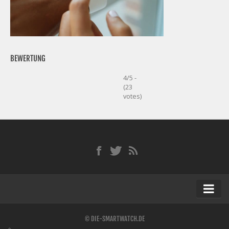
BEWERTUNG
4/5 -
(23
votes)
Startseite
© DIE-SMARTWATCH.DE