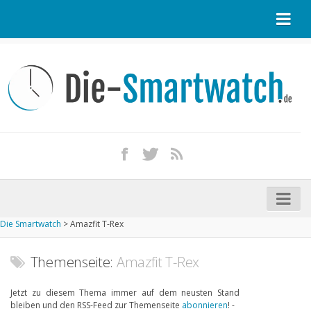
Startseite
Kontakt / Tipp geben
Impressum
Datenschutz
Apple Watch kaufen
iPhone kaufen
Die Smartwatch
>
Amazfit T-Rex
Startseite
Aktuelle Smartwatches im Test
Themenseite:
Amazfit T-Rex
Kommende Smartwatches
Jetzt zu diesem Thema immer auf dem neusten Stand
bleiben und den RSS-Feed zur Themenseite
abonnieren
! -
Marken und Modelle