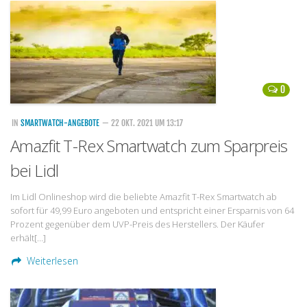
Handytarife
BASE
Smartphonetarife
0
Datentarife
o2
IN
SMARTWATCH-ANGEBOTE
— 22 OKT. 2021 UM 13:17
Amazfit T-Rex Smartwatch zum Sparpreis
Smartphonetarife
bei Lidl
Prepaid-Tarife
Datentarife
Im Lidl Onlineshop wird die beliebte Amazfit T-Rex Smartwatch ab
sofort für 49,99 Euro angeboten und entspricht einer Ersparnis von 64
Flatrate-Prepaidtarife
Prozent gegenüber dem UVP-Preis des Herstellers. Der Käufer
Mobilfunk-Vergleichsrechner
erhält[…]
Mobilfunk-Tarifrechner
Weiterlesen
Flatrate-Datentarife