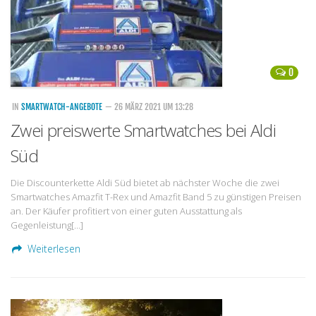
0
IN
SMARTWATCH-ANGEBOTE
— 26 MÄRZ 2021 UM 13:28
Zwei preiswerte Smartwatches bei Aldi
Süd
Die Discounterkette Aldi Süd bietet ab nächster Woche die zwei
Smartwatches Amazfit T-Rex und Amazfit Band 5 zu günstigen Preisen
an. Der Käufer profitiert von einer guten Ausstattung als
Gegenleistung[…]
Weiterlesen