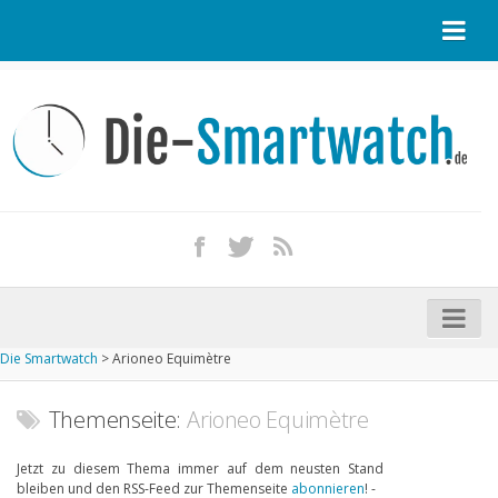
Startseite
Kontakt / Tipp geben
Impressum
Datenschutz
Apple Watch kaufen
iPhone kaufen
Die Smartwatch
>
Arioneo Equimètre
Startseite
Aktuelle Smartwatches im Test
Themenseite:
Arioneo Equimètre
Kommende Smartwatches
Jetzt zu diesem Thema immer auf dem neusten Stand
bleiben und den RSS-Feed zur Themenseite
abonnieren
! -
Marken und Modelle