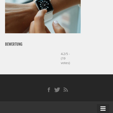
BEWERTUNG
4.2/5 -
(19
votes)