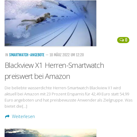
Handytarife
BASE
Smartphonetarife
0
Datentarife
o2
IN
SMARTWATCH-ANGEBOTE
— 18 MÄRZ 2022 UM 12:20
Blackview X1 Herren-Smartwatch
Smartphonetarife
preiswert bei Amazon
Prepaid-Tarife
Datentarife
Die beliebte wasserdichte Herren-Smartwatch Blackview X1 wird
aktuell bei Amazon mit 23 Prozent Ersparnis für 42,49 Euro statt 54,99
Flatrate-Prepaidtarife
Euro angeboten und hat preisbewusste Anwender als Zielgruppe. Was
Mobilfunk-Vergleichsrechner
bietet die[…]
Mobilfunk-Tarifrechner
Weiterlesen
Flatrate-Datentarife