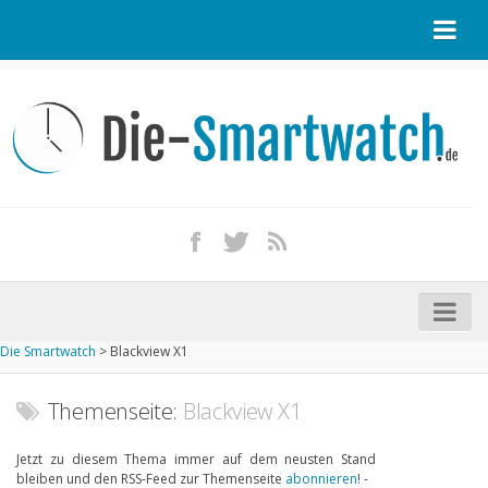
Startseite
Kontakt / Tipp geben
Impressum
Datenschutz
Apple Watch kaufen
iPhone kaufen
Die Smartwatch
>
Blackview X1
Startseite
Aktuelle Smartwatches im Test
Themenseite:
Blackview X1
Kommende Smartwatches
Jetzt zu diesem Thema immer auf dem neusten Stand
bleiben und den RSS-Feed zur Themenseite
abonnieren
! -
Marken und Modelle