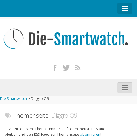
Startseite
Kontakt / Tipp geben
Impressum
Datenschutz
Apple Watch kaufen
iPhone kaufen
Die Smartwatch
>
Diggro Q9
Startseite
Aktuelle Smartwatches im Test
Themenseite:
Diggro Q9
Kommende Smartwatches
Jetzt zu diesem Thema immer auf dem neusten Stand
bleiben und den RSS-Feed zur Themenseite
abonnieren
! -
Marken und Modelle