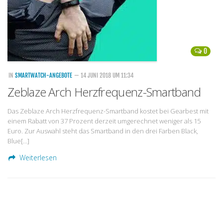
0
IN
SMARTWATCH-ANGEBOTE
— 14 JUNI 2018 UM 11:34
Zeblaze Arch Herzfrequenz-Smartband
Das Zeblaze Arch Herzfrequenz-Smartband kostet bei Gearbest mit
einem Rabatt von 37 Prozent derzeit umgerechnet weniger als 15
Euro. Zur Auswahl steht das Smartband in den drei Farben Black,
Blue[…]
Weiterlesen