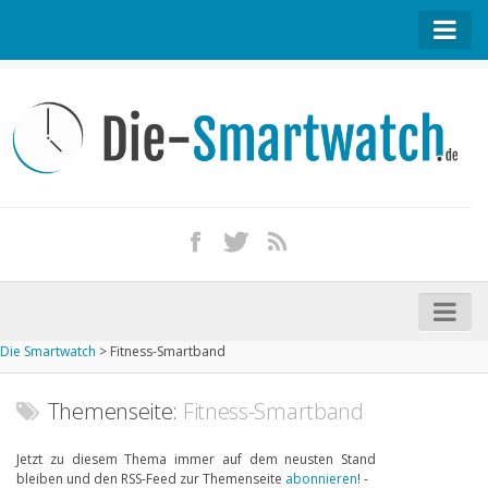
Startseite
Kontakt / Tipp geben
Impressum
Datenschutz
Apple Watch kaufen
iPhone kaufen
Die Smartwatch
>
Fitness-Smartband
Startseite
Aktuelle Smartwatches im Test
Themenseite:
Fitness-Smartband
Kommende Smartwatches
Jetzt zu diesem Thema immer auf dem neusten Stand
bleiben und den RSS-Feed zur Themenseite
abonnieren
! -
Marken und Modelle