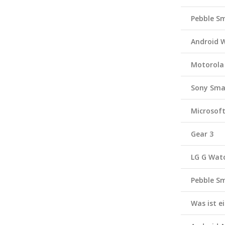
Pebble S
Android 
Motorola
Sony Sma
Microsof
Gear 3
LG G Wat
Pebble S
Was ist 