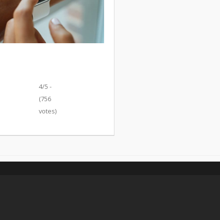
4/5 -
(756
votes)