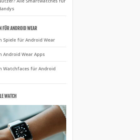
utzer? Alle Smartwatches für
Handys
N FÜR ANDROID WEAR
n Spiele für Android Wear
n Android Wear Apps
n Watchfaces für Android
PLE WATCH