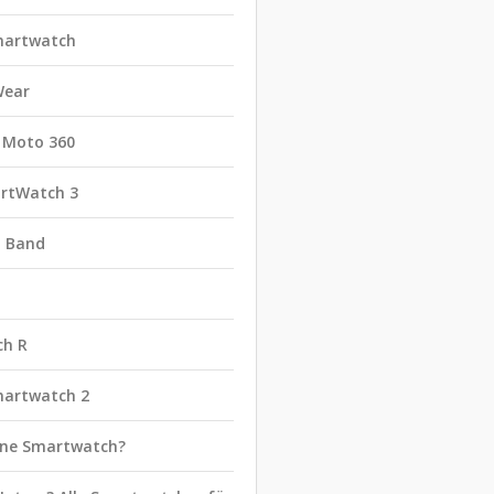
martwatch
Wear
 Moto 360
rtWatch 3
t Band
ch R
martwatch 2
eine Smartwatch?