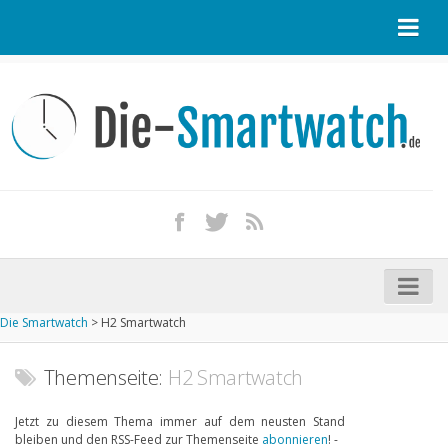
Startseite
Kontakt / Tipp geben
Impressum
Datenschutz
Apple Watch kaufen
iPhone kaufen
Die Smartwatch
>
H2 Smartwatch
Startseite
Aktuelle Smartwatches im Test
Themenseite:
H2 Smartwatch
Kommende Smartwatches
Jetzt zu diesem Thema immer auf dem neusten Stand
bleiben und den RSS-Feed zur Themenseite
abonnieren
! -
Marken und Modelle