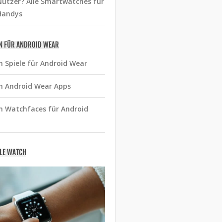
utzer? Alle Smartwatches für
Handys
N FÜR ANDROID WEAR
n Spiele für Android Wear
n Android Wear Apps
n Watchfaces für Android
PLE WATCH