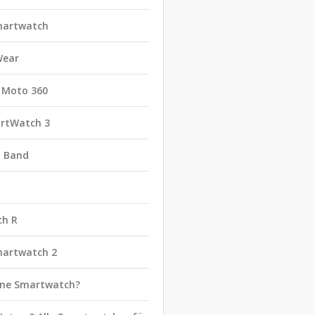
martwatch
Wear
 Moto 360
rtWatch 3
t Band
ch R
martwatch 2
eine Smartwatch?