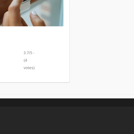
3.7/5 -
(4
votes)