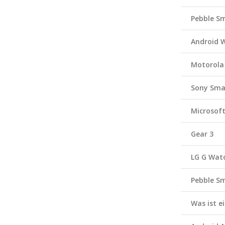
Pebble S
Android 
Motorola
Sony Sma
Microsof
Gear 3
LG G Wat
Pebble S
Was ist 