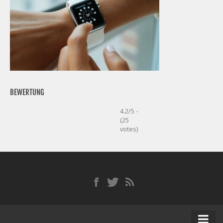
BEWERTUNG
4.2/5 -
(25
votes)