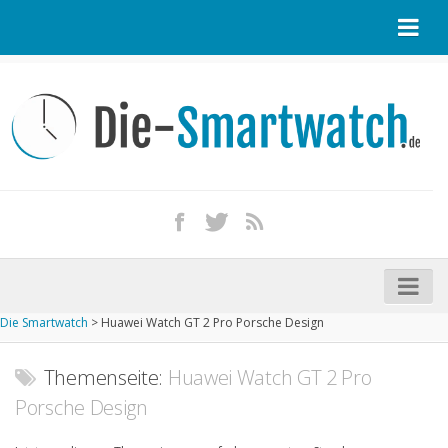
Startseite
Kontakt / Tipp geben
Impressum
Datenschutz
Apple Watch kaufen
iPhone kaufen
Die Smartwatch
>
Huawei Watch GT 2 Pro Porsche Design
Startseite
Aktuelle Smartwatches im Test
Themenseite:
Huawei Watch GT 2 Pro
Porsche Design
Kommende Smartwatches
Marken und Modelle