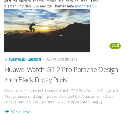
Jetzt zu diesem Thema immer auf dem neusten Stand
bleiben und den RSS-Feed zur Themenseite
abonnieren
! -
Handytarife
BASE
Smartphonetarife
Datentarife
0
o2
Smartphonetarife
IN
SMARTWATCH-ANGEBOTE
— 24 NOV. 2021 UM 14:13
Huawei Watch GT 2 Pro Porsche Design
Prepaid-Tarife
zum Black Friday Preis
Datentarife
Flatrate-Prepaidtarife
Die stilvolle Smartwatch Huawei Watch GT 2 Pro Porsche Design mit
Titangehäuse und Saphirglas wird derzeit bei Amazon zum Black
Mobilfunk-Vergleichsrechner
Friday Preis von 349 Euro statt 695 Euro angeboten. Die[…]
Mobilfunk-Tarifrechner
Weiterlesen
Flatrate-Datentarife