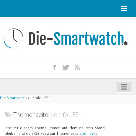
Startseite
Kontakt / Tipp geben
Impressum
Datenschutz
Apple Watch kaufen
iPhone kaufen
Die Smartwatch
>
Lemfo LES 1
Startseite
Aktuelle Smartwatches im Test
Themenseite:
Lemfo LES 1
Kommende Smartwatches
Jetzt zu diesem Thema immer auf dem neusten Stand
bleiben und den RSS-Feed zur Themenseite
abonnieren
! -
Marken und Modelle