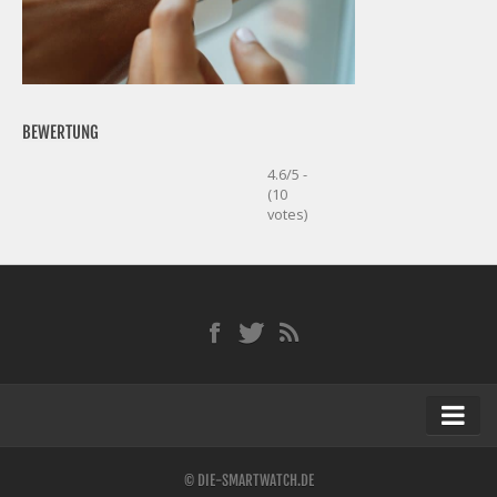
BEWERTUNG
4.6/5 -
(10
votes)
Startseite
© DIE-SMARTWATCH.DE