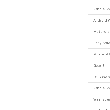
Pebble S
Android 
Motorola
Sony Sma
Microsof
Gear 3
LG G Wat
Pebble S
Was ist 