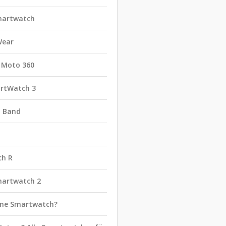
martwatch
Wear
 Moto 360
rtWatch 3
t Band
ch R
martwatch 2
eine Smartwatch?