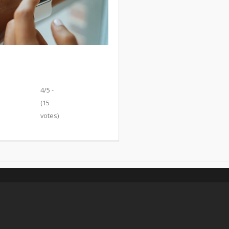
4/5 -
(15
votes)