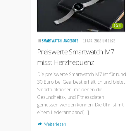
0
IN
SMARTWATCH-ANGEBOTE
— 11 APR. 2018 UM 11:23
Preiswerte Smartwatch M7
misst Herzfrequenz
Die preiswerte Smartwatch M7 ist für rund
30 Euro bei Gearbest erhältlich und bietet
Smartfunktionen, mit denen die
Gesundheits-, und Fitnessdaten
gemessen werden können. Die Uhr ist mit
einem Lederarmband[…]
Weiterlesen