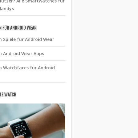
utzer? Alle Smartwatches für
Handys
N FÜR ANDROID WEAR
n Spiele für Android Wear
n Android Wear Apps
n Watchfaces für Android
PLE WATCH