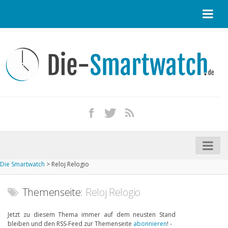
Startseite
Kontakt / Tipp geben
Impressum
Datenschutz
Apple Watch kaufen
iPhone kaufen
Die Smartwatch
>
Reloj Relogio
Startseite
Aktuelle Smartwatches im Test
Themenseite:
Reloj Relogio
Kommende Smartwatches
Jetzt zu diesem Thema immer auf dem neusten Stand
bleiben und den RSS-Feed zur Themenseite
abonnieren
! -
Marken und Modelle