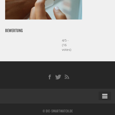
BEWERTUNG
4/5 -
(16
votes)
Startseite
© DIE-SMARTWATCH.DE