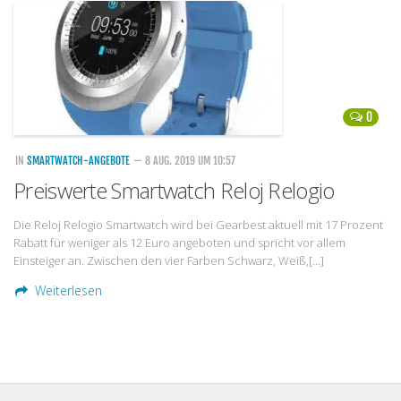
Handytarife
BASE
Smartphonetarife
0
Datentarife
o2
IN
SMARTWATCH-ANGEBOTE
— 8 AUG. 2019 UM 10:57
Preiswerte Smartwatch Reloj Relogio
Smartphonetarife
Prepaid-Tarife
Die Reloj Relogio Smartwatch wird bei Gearbest aktuell mit 17 Prozent
Rabatt für weniger als 12 Euro angeboten und spricht vor allem
Datentarife
Einsteiger an. Zwischen den vier Farben Schwarz, Weiß,[…]
Flatrate-Prepaidtarife
Weiterlesen
Mobilfunk-Vergleichsrechner
Mobilfunk-Tarifrechner
Flatrate-Datentarife