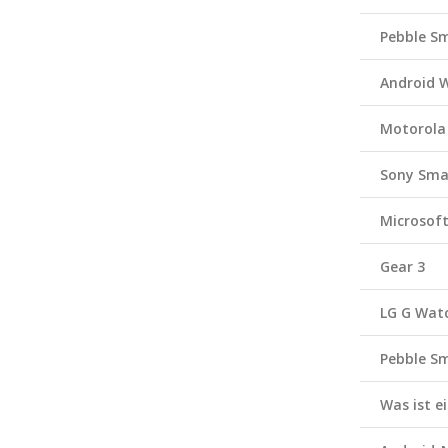
Pebble S
Android 
Motorola
Sony Sma
Microsof
Gear 3
LG G Wat
Pebble S
Was ist 