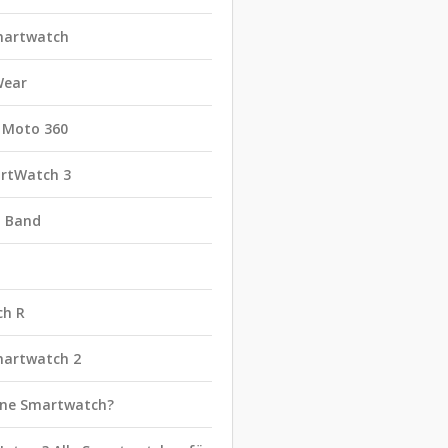
martwatch
Wear
 Moto 360
rtWatch 3
t Band
ch R
martwatch 2
eine Smartwatch?