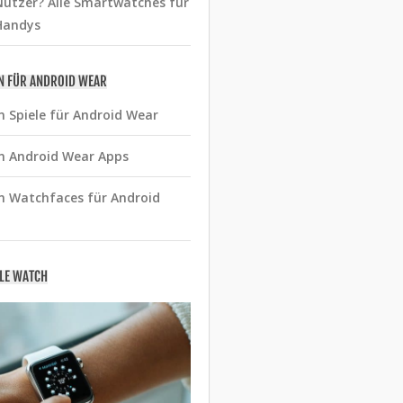
utzer? Alle Smartwatches für
Handys
N FÜR ANDROID WEAR
n Spiele für Android Wear
n Android Wear Apps
n Watchfaces für Android
PLE WATCH