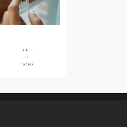
4.1/5 -
(10
votes)