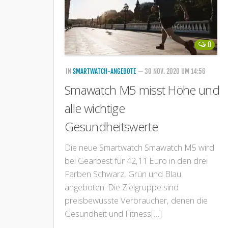
0
IN
SMARTWATCH-ANGEBOTE
— 30 NOV. 2020 UM 14:56
Smawatch M5 misst Höhe und
alle wichtige
Gesundheitswerte
Die neue Smartwatch Smawatch M5 wird
bei Gearbest für 42,11 Euro in den drei
Farben Schwarz, Grün und Blau
angeboten. Die Zielgruppe sind
preisbewusste Verbraucher, denen die
Gesundheit und Fitness[…]