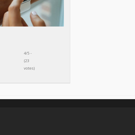
4/5 -
(23
votes)