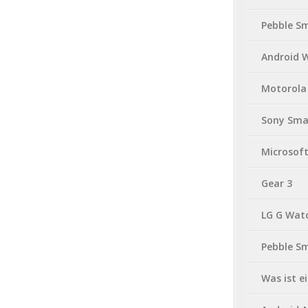
Pebble S
Android 
Motorola
Sony Sma
Microsof
Gear 3
LG G Wat
Pebble S
Was ist 