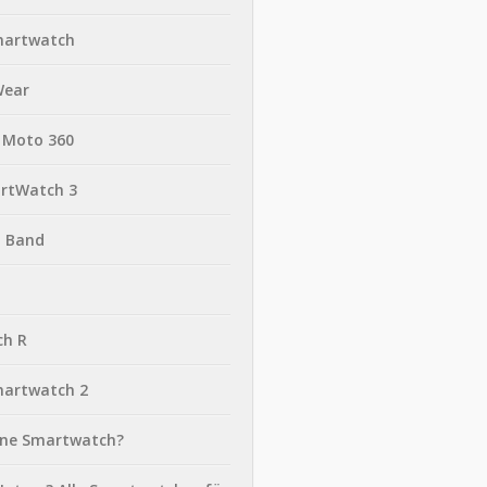
martwatch
Wear
 Moto 360
rtWatch 3
t Band
ch R
martwatch 2
eine Smartwatch?