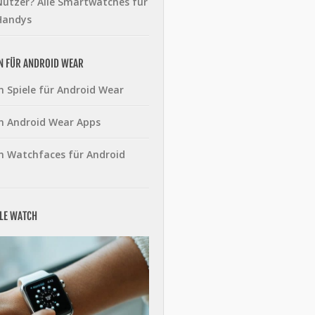
utzer? Alle Smartwatches für
Handys
N FÜR ANDROID WEAR
n Spiele für Android Wear
n Android Wear Apps
n Watchfaces für Android
PLE WATCH