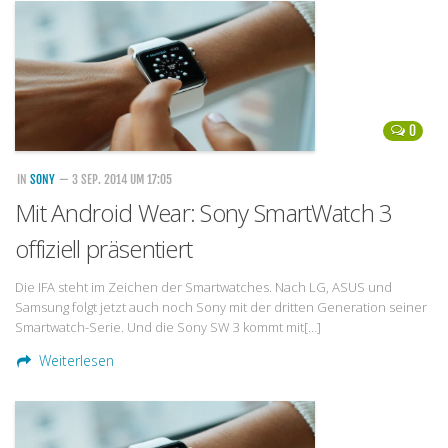
Handytarife
BASE
Smartphonetarife
0
Datentarife
o2
IN
SONY
— 3 SEP. 2014 UM 17:05
Mit Android Wear: Sony SmartWatch 3
Smartphonetarife
offiziell präsentiert
Prepaid-Tarife
Datentarife
Die IFA steht im Zeichen der Smartwatches. Nach LG, ASUS und
Samsung folgt jetzt auch noch Sony mit der dritten Generation seiner
Flatrate-Prepaidtarife
Smartwatch-Serie. Und die Sony SW 3 kommt mit[…]
Mobilfunk-Vergleichsrechner
Weiterlesen
Mobilfunk-Tarifrechner
Flatrate-Datentarife