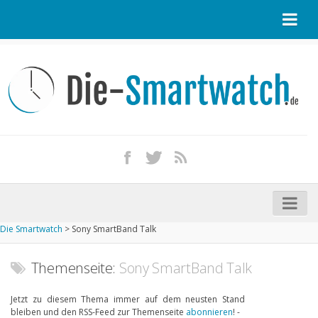
Startseite
Kontakt / Tipp geben
Impressum
Datenschutz
Apple Watch kaufen
iPhone kaufen
Die Smartwatch
>
Sony SmartBand Talk
Startseite
Aktuelle Smartwatches im Test
Themenseite:
Sony SmartBand Talk
Kommende Smartwatches
Jetzt zu diesem Thema immer auf dem neusten Stand
bleiben und den RSS-Feed zur Themenseite
abonnieren
! -
Marken und Modelle