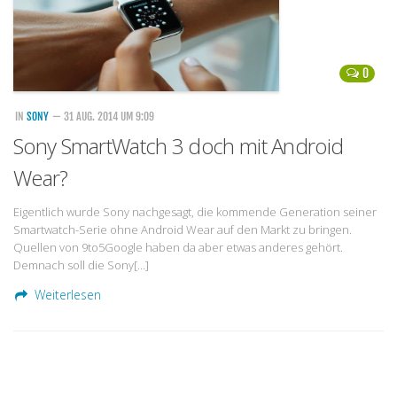
0
IN
SONY
— 31 AUG. 2014 UM 9:09
Sony SmartWatch 3 doch mit Android
Wear?
Eigentlich wurde Sony nachgesagt, die kommende Generation seiner
Smartwatch-Serie ohne Android Wear auf den Markt zu bringen.
Quellen von 9to5Google haben da aber etwas anderes gehört.
Demnach soll die Sony[…]
Weiterlesen