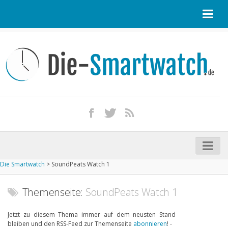
Startseite
Kontakt / Tipp geben
Impressum
Datenschutz
Apple Watch kaufen
iPhone kaufen
Die Smartwatch
>
SoundPeats Watch 1
Startseite
Aktuelle Smartwatches im Test
Themenseite:
SoundPeats Watch 1
Kommende Smartwatches
Jetzt zu diesem Thema immer auf dem neusten Stand
bleiben und den RSS-Feed zur Themenseite
abonnieren
! -
Marken und Modelle