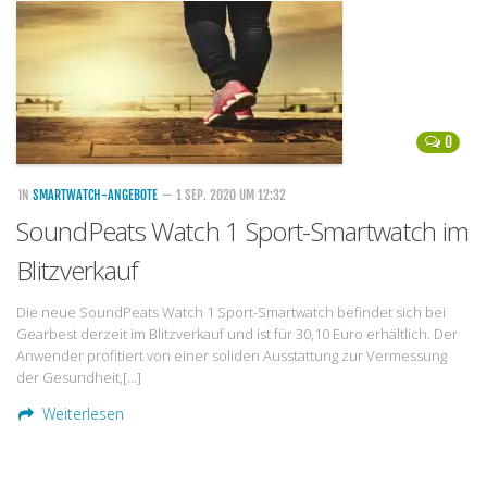
Handytarife
BASE
Smartphonetarife
0
Datentarife
o2
IN
SMARTWATCH-ANGEBOTE
— 1 SEP. 2020 UM 12:32
SoundPeats Watch 1 Sport-Smartwatch im
Smartphonetarife
Blitzverkauf
Prepaid-Tarife
Datentarife
Die neue SoundPeats Watch 1 Sport-Smartwatch befindet sich bei
Gearbest derzeit im Blitzverkauf und ist für 30,10 Euro erhältlich. Der
Flatrate-Prepaidtarife
Anwender profitiert von einer soliden Ausstattung zur Vermessung
Mobilfunk-Vergleichsrechner
der Gesundheit,[…]
Mobilfunk-Tarifrechner
Weiterlesen
Flatrate-Datentarife