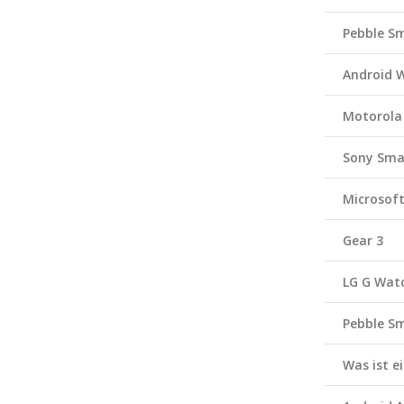
Pebble S
Android 
Motorola
Sony Sma
Microsof
Gear 3
LG G Wat
Pebble S
Was ist 