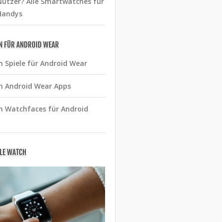
utzer? Alle Smartwatches für
Handys
N FÜR ANDROID WEAR
n Spiele für Android Wear
n Android Wear Apps
n Watchfaces für Android
PLE WATCH