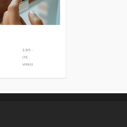
3.9/5 -
(16
votes)