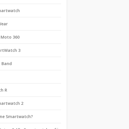
martwatch
Wear
 Moto 360
rtWatch 3
t Band
ch R
martwatch 2
eine Smartwatch?