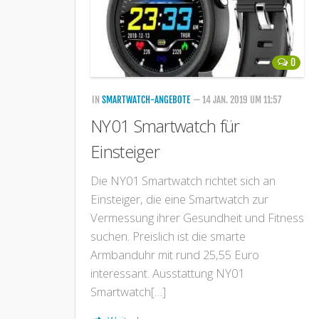
0
IN
SMARTWATCH-ANGEBOTE
— 14 JAN. 2019 UM 11:57
NY01 Smartwatch für
Einsteiger
Die NY01 Smartwatch richtet sich an
Einsteiger, die eine Smartwatch zur
Vermessung ihrer Gesundheit und Fitness
suchen. Preislich ist die smarte
Armbanduhr mit rund 25,55 Euro
interessant. Ausstattung NY01
Smartwatch[…]