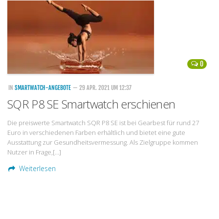
Handytarife
BASE
Smartphonetarife
0
Datentarife
o2
IN
SMARTWATCH-ANGEBOTE
— 29 APR. 2021 UM 12:37
SQR P8 SE Smartwatch erschienen
Smartphonetarife
Prepaid-Tarife
Die preiswerte Smartwatch SQR P8 SE ist bei Gearbest für rund 27
Euro in verschiedenen Farben erhältlich und bietet eine gute
Datentarife
Ausstattung zur Gesundheitsvermessung. Als Zielgruppe kommen
Flatrate-Prepaidtarife
Nutzer in Frage,[…]
Weiterlesen
Mobilfunk-Vergleichsrechner
Mobilfunk-Tarifrechner
Flatrate-Datentarife