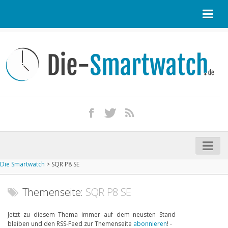
Startseite
Kontakt / Tipp geben
Impressum
Datenschutz
Apple Watch kaufen
iPhone kaufen
Die Smartwatch
>
SQR P8 SE
Startseite
Aktuelle Smartwatches im Test
Themenseite:
SQR P8 SE
Kommende Smartwatches
Jetzt zu diesem Thema immer auf dem neusten Stand
bleiben und den RSS-Feed zur Themenseite
abonnieren
! -
Marken und Modelle