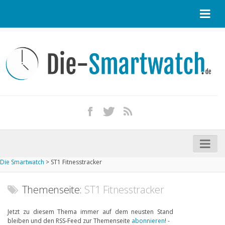
Startseite
Kontakt / Tipp geben
Impressum
Datenschutz
Apple Watch kaufen
iPhone kaufen
Die Smartwatch
>
ST1 Fitnesstracker
Startseite
Aktuelle Smartwatches im Test
Themenseite:
ST1 Fitnesstracker
Kommende Smartwatches
Jetzt zu diesem Thema immer auf dem neusten Stand
bleiben und den RSS-Feed zur Themenseite
abonnieren
! -
Marken und Modelle