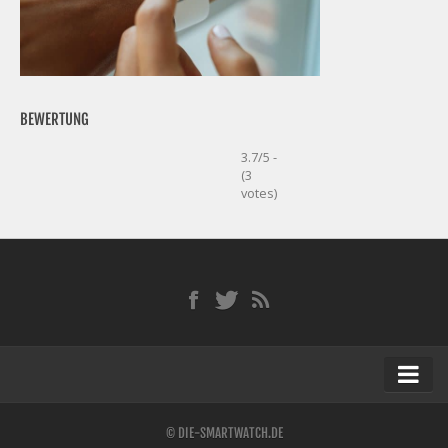
BEWERTUNG
3.7/5 -
(3
votes)
Startseite
© DIE-SMARTWATCH.DE