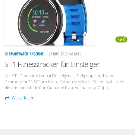
Handytarife
BASE
Smartphonetarife
0
Datentarife
o2
IN
SMARTWATCH-ANGEBOTE
— 27 NOV. 2019 UM 14:11
ST1 Fitnesstracker für Einsteiger
Smartphonetarife
Prepaid-Tarife
Der ST1 Fitnesstracker hat Einsteiger als Zielgruppe und ist bei
Gearbest für 33,67 Euro in drei Farben erhältlich. Zur Auswahl steht
Datentarife
die Armbanduhr in Rot, Grau und Blau. Ausstattung ST1[…]
Flatrate-Prepaidtarife
Weiterlesen
Mobilfunk-Vergleichsrechner
Mobilfunk-Tarifrechner
Flatrate-Datentarife