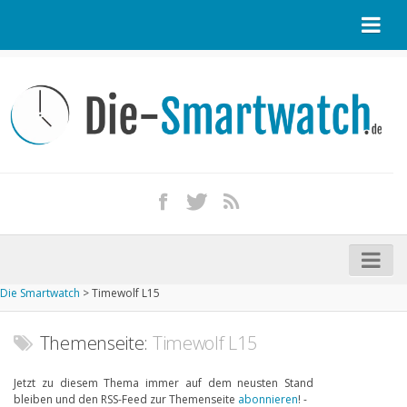
Startseite
Kontakt / Tipp geben
Impressum
Datenschutz
Apple Watch kaufen
iPhone kaufen
Die Smartwatch
>
Timewolf L15
Startseite
Aktuelle Smartwatches im Test
Themenseite:
Timewolf L15
Kommende Smartwatches
Jetzt zu diesem Thema immer auf dem neusten Stand
bleiben und den RSS-Feed zur Themenseite
abonnieren
! -
Marken und Modelle