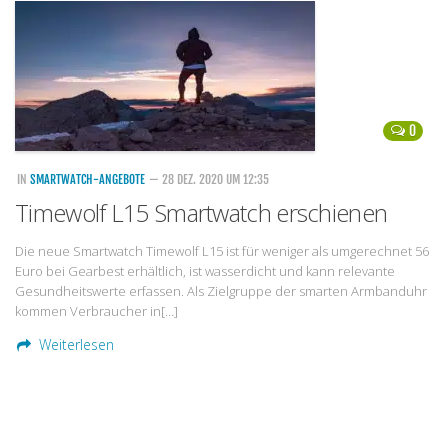
Handytarife
BASE
Smartphonetarife
0
Datentarife
o2
IN
SMARTWATCH-ANGEBOTE
— 28 DEZ. 2020 UM 12:35
Timewolf L15 Smartwatch erschienen
Smartphonetarife
Prepaid-Tarife
Die neue Smartwatch Timewolf L15 ist für weniger als umgerechnet 56
Euro bei Gearbest erhältlich, ist wasserdicht und kann relevante
Datentarife
Gesundheitswerte erfassen. Als Zielgruppe der smarten Armbanduhr
Flatrate-Prepaidtarife
kommen Verbraucher in[…]
Weiterlesen
Mobilfunk-Vergleichsrechner
Mobilfunk-Tarifrechner
Flatrate-Datentarife