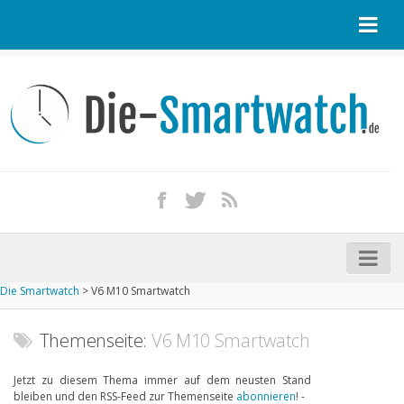
Startseite
Kontakt / Tipp geben
Impressum
Datenschutz
Apple Watch kaufen
iPhone kaufen
Die Smartwatch
>
V6 M10 Smartwatch
Startseite
Aktuelle Smartwatches im Test
Themenseite:
V6 M10 Smartwatch
Kommende Smartwatches
Jetzt zu diesem Thema immer auf dem neusten Stand
bleiben und den RSS-Feed zur Themenseite
abonnieren
! -
Marken und Modelle