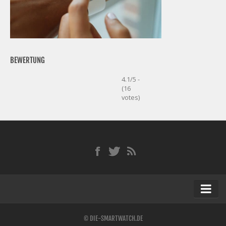
BEWERTUNG
4.1/5 -
(16
votes)
Startseite
© DIE-SMARTWATCH.DE