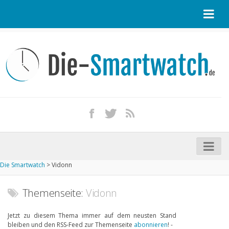
Startseite
Kontakt / Tipp geben
Impressum
Datenschutz
Apple Watch kaufen
iPhone kaufen
Die Smartwatch
>
Vidonn
Startseite
Aktuelle Smartwatches im Test
Themenseite:
Vidonn
Kommende Smartwatches
Jetzt zu diesem Thema immer auf dem neusten Stand
bleiben und den RSS-Feed zur Themenseite
abonnieren
! -
Marken und Modelle