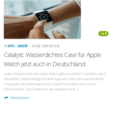
Handytarife
BASE
Smartphonetarife
0
Datentarife
o2
IN
APPLE
·
ZUBEHÖR
— 26 JAN. 2016 UM 11:16
Catalyst: Wasserdichtes Case für Apple
Smartphonetarife
Watch jetzt auch in Deutschland
Prepaid-Tarife
Datentarife
Gutes Zubehör für die Apple Watch gibt es wahrlich reichlich, doch
Hersteller Catalyst bringt mit dem eigenen Case eine wasserdichte
Flatrate-Prepaidtarife
Lösung für die Smartwatch aus Cupertino endlich auch nach
Mobilfunk-Vergleichsrechner
Deutschland. Das Praktische am Catalyst-Case[…]
Mobilfunk-Tarifrechner
Weiterlesen
Flatrate-Datentarife