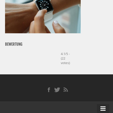
BEWERTUNG
4.1/5 -
(22
votes)