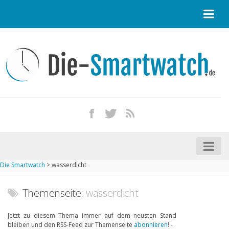
Startseite
Kontakt / Tipp geben
Impressum
Datenschutz
Apple Watch kaufen
iPhone kaufen
Die Smartwatch
>
wasserdicht
Startseite
Aktuelle Smartwatches im Test
Themenseite:
wasserdicht
Kommende Smartwatches
Jetzt zu diesem Thema immer auf dem neusten Stand
bleiben und den RSS-Feed zur Themenseite
abonnieren
! -
Marken und Modelle