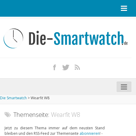
Startseite
Kontakt / Tipp geben
Impressum
Datenschutz
Apple Watch kaufen
iPhone kaufen
Die Smartwatch
>
Wearfit W8
Startseite
Aktuelle Smartwatches im Test
Themenseite:
Wearfit W8
Kommende Smartwatches
Jetzt zu diesem Thema immer auf dem neusten Stand
bleiben und den RSS-Feed zur Themenseite
abonnieren
! -
Marken und Modelle