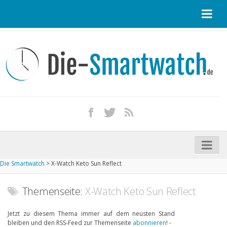
Startseite
Kontakt / Tipp geben
Impressum
Datenschutz
Apple Watch kaufen
iPhone kaufen
Die Smartwatch
>
X-Watch Keto Sun Reflect
Startseite
Aktuelle Smartwatches im Test
Themenseite:
X-Watch Keto Sun Reflect
Kommende Smartwatches
Jetzt zu diesem Thema immer auf dem neusten Stand
bleiben und den RSS-Feed zur Themenseite
abonnieren
! -
Marken und Modelle