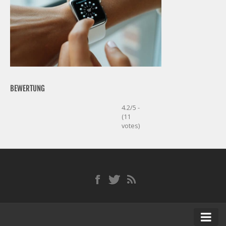
BEWERTUNG
4.2/5 -
(11
votes)