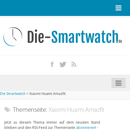
Startseite
Kontakt / Tipp geben
Impressum
Datenschutz
Apple Watch kaufen
iPhone kaufen
Die Smartwatch
>
Xiaomi Huami Amazfit
Startseite
Aktuelle Smartwatches im Test
Themenseite:
Xiaomi Huami Amazfit
Kommende Smartwatches
Jetzt zu diesem Thema immer auf dem neusten Stand
bleiben und den RSS-Feed zur Themenseite
abonnieren
! -
Marken und Modelle