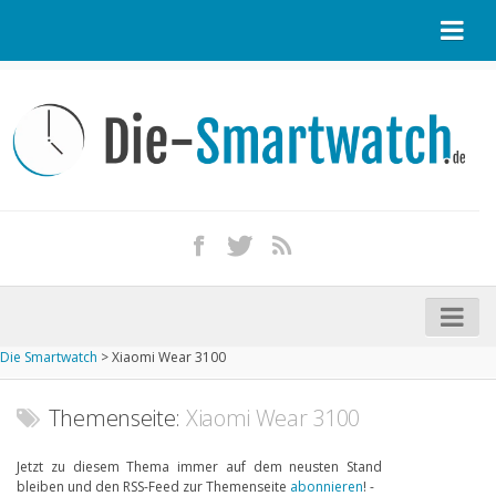
Startseite
Kontakt / Tipp geben
Impressum
Datenschutz
Apple Watch kaufen
iPhone kaufen
Die Smartwatch
>
Xiaomi Wear 3100
Startseite
Aktuelle Smartwatches im Test
Themenseite:
Xiaomi Wear 3100
Kommende Smartwatches
Jetzt zu diesem Thema immer auf dem neusten Stand
bleiben und den RSS-Feed zur Themenseite
abonnieren
! -
Marken und Modelle