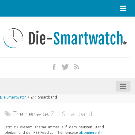
Startseite
Kontakt / Tipp geben
Impressum
Datenschutz
Apple Watch kaufen
iPhone kaufen
Die Smartwatch
>
Z11 Smartband
Startseite
Aktuelle Smartwatches im Test
Themenseite:
Z11 Smartband
Kommende Smartwatches
Jetzt zu diesem Thema immer auf dem neusten Stand
bleiben und den RSS-Feed zur Themenseite
abonnieren
! -
Marken und Modelle