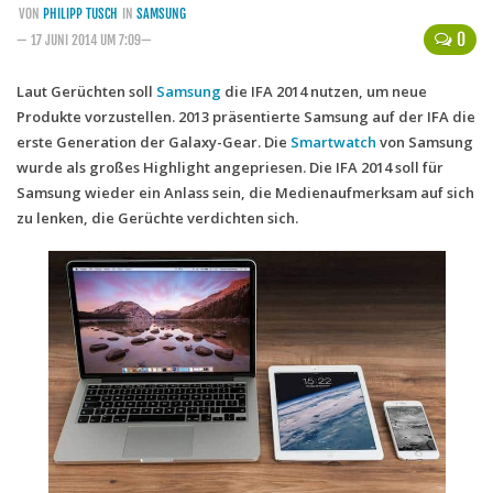
VON
PHILIPP TUSCH
IN
SAMSUNG
Handytarife
0
— 17 JUNI 2014 UM 7:09—
BASE
Laut Gerüchten soll
Samsung
die IFA 2014 nutzen, um neue
Produkte vorzustellen. 2013 präsentierte Samsung auf der IFA die
Smartphonetarife
erste Generation der Galaxy-Gear. Die
Smartwatch
von Samsung
Datentarife
wurde als großes Highlight angepriesen. Die IFA 2014 soll für
o2
Samsung wieder ein Anlass sein, die Medienaufmerksam auf sich
zu lenken, die Gerüchte verdichten sich.
Smartphonetarife
Prepaid-Tarife
Datentarife
Flatrate-Prepaidtarife
Mobilfunk-Vergleichsrechner
Mobilfunk-Tarifrechner
Flatrate-Datentarife