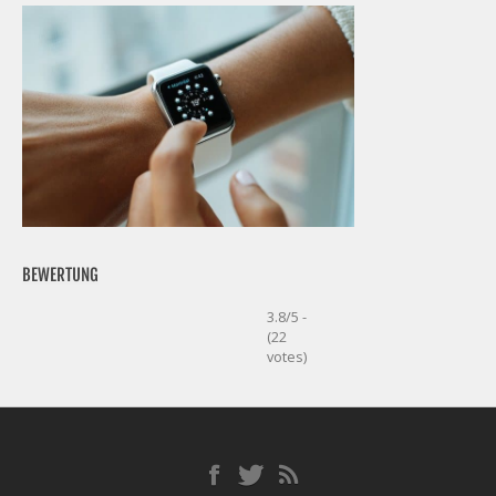
BEWERTUNG
3.8/5 -
(22
votes)