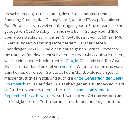
So soll Samsung aktuell planen, die neue Generation seines
Samsung-Phablet, das Galaxy Note 4, auf der IFA zu präsentieren.
Das Gerät soll es in zwei Ausführungen geben. Eine davon mit einem
gebogenen OLED-Display – ähnlich wie beim Galaxy-Round (Bild
oben). Das Display soll mit einer QHD-Auflösung von 2560 mal 1440
Pixeln auflösen. Samsung setze bei dem Gerät auf einen
Snapdragon-805-CPU und einen hauseigenen Exynos-Prozessor.
Die Hauptaufmerksamkeit soll aber die Gear-Glass auf sich richten,
welche ein direkter Konkurrent zu
Google
-Glas sein soll. Die Gear-
Glass soll auf dem Konzept von
Android
-Wear aufbauen und wäre
damit eines der ersten Geräte auf dem Markt, welches angeblich
massentauglich sein soll. Und auch die
dritte Geneartion der Gear-
Smartwatch
soll es auf der IFA zu sehen geben. Ein Unpacked Event
ist für die IFA somit wieder sicher.
Die IFA kann vom 5. bis 10.
September besucht werden
. Auch wir sind vor Ort und werden uns
die Neuigkeiten der Technikbrange anschauen und begutachten.
3.8/5 - (22 votes)