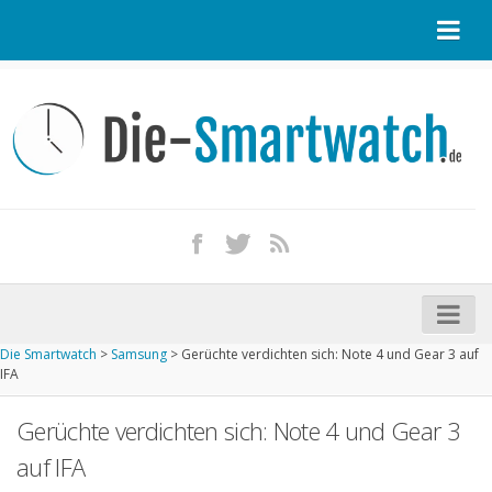
Startseite
Kontakt / Tipp geben
Impressum
Datenschutz
Apple Watch kaufen
iPhone kaufen
Die Smartwatch
>
Samsung
>
Gerüchte verdichten sich: Note 4 und Gear 3 auf
Startseite
IFA
Aktuelle Smartwatches im Test
Gerüchte verdichten sich: Note 4 und Gear 3
Kommende Smartwatches
auf IFA
Marken und Modelle