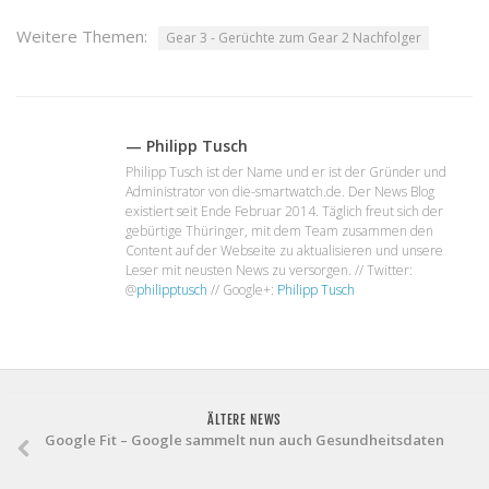
Weitere Themen:
Gear 3 - Gerüchte zum Gear 2 Nachfolger
— Philipp Tusch
Philipp Tusch ist der Name und er ist der Gründer und
Administrator von die-smartwatch.de. Der News Blog
existiert seit Ende Februar 2014. Täglich freut sich der
gebürtige Thüringer, mit dem Team zusammen den
Content auf der Webseite zu aktualisieren und unsere
Leser mit neusten News zu versorgen. // Twitter:
@
philipptusch
// Google+:
Philipp Tusch
ÄLTERE NEWS
Google Fit – Google sammelt nun auch Gesundheitsdaten