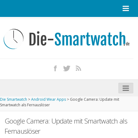
Startseite
Kontakt / Tipp geben
Impressum
Datenschutz
Apple Watch kaufen
iPhone kaufen
Die Smartwatch
>
Android Wear Apps
>
Google Camera: Update mit
Startseite
Smartwatch als Fernauslöser
Aktuelle Smartwatches im Test
Google Camera: Update mit Smartwatch als
Kommende Smartwatches
Fernauslöser
Marken und Modelle