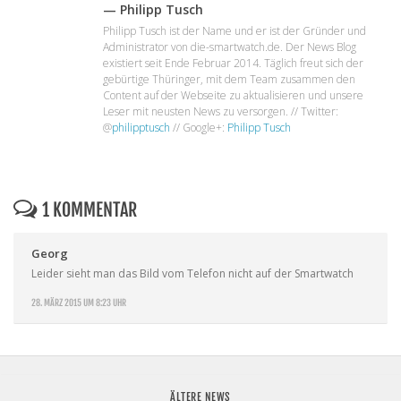
— Philipp Tusch
Philipp Tusch ist der Name und er ist der Gründer und
Administrator von die-smartwatch.de. Der News Blog
existiert seit Ende Februar 2014. Täglich freut sich der
gebürtige Thüringer, mit dem Team zusammen den
Content auf der Webseite zu aktualisieren und unsere
Leser mit neusten News zu versorgen. // Twitter:
@
philipptusch
// Google+:
Philipp Tusch
1 KOMMENTAR
Georg
Leider sieht man das Bild vom Telefon nicht auf der Smartwatch
28. MÄRZ 2015 UM 8:23 UHR
ÄLTERE NEWS