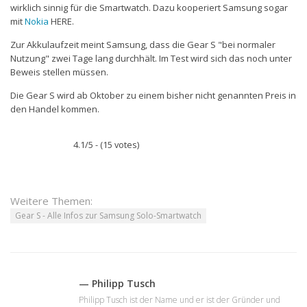
wirklich sinnig für die Smartwatch. Dazu kooperiert Samsung sogar
mit
Nokia
HERE.
Zur Akkulaufzeit meint Samsung, dass die Gear S "bei normaler
Nutzung" zwei Tage lang durchhält. Im Test wird sich das noch unter
Beweis stellen müssen.
Die Gear S wird ab Oktober zu einem bisher nicht genannten Preis in
den Handel kommen.
4.1/5 - (15 votes)
Weitere Themen:
Gear S - Alle Infos zur Samsung Solo-Smartwatch
— Philipp Tusch
Philipp Tusch ist der Name und er ist der Gründer und