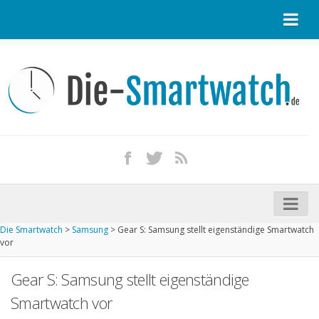
Startseite
Kontakt / Tipp geben
Impressum
Datenschutz
Apple Watch kaufen
iPhone kaufen
Die Smartwatch
>
Samsung
>
Gear S: Samsung stellt eigenständige Smartwatch
Startseite
vor
Aktuelle Smartwatches im Test
Gear S: Samsung stellt eigenständige
Kommende Smartwatches
Smartwatch vor
Marken und Modelle