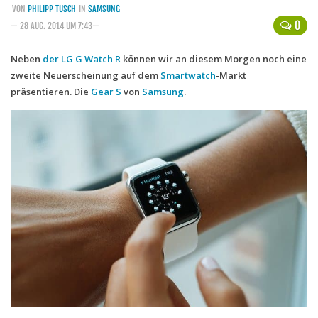
VON
PHILIPP TUSCH
IN
SAMSUNG
Handytarife
0
— 28 AUG. 2014 UM 7:43—
BASE
Neben
der LG G Watch R
können wir an diesem Morgen noch eine
zweite Neuerscheinung auf dem
Smartphonetarife
Smartwatch
-Markt
präsentieren. Die
Gear S
von
Samsung
.
Datentarife
o2
Smartphonetarife
Prepaid-Tarife
Datentarife
Flatrate-Prepaidtarife
Mobilfunk-Vergleichsrechner
Mobilfunk-Tarifrechner
Flatrate-Datentarife