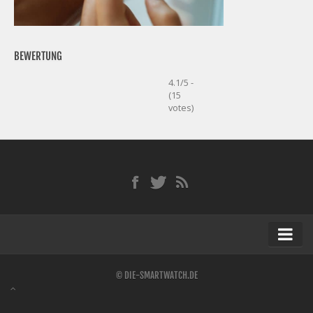
BEWERTUNG
4.1/5 -
(15
votes)
Startseite
© DIE-SMARTWATCH.DE
Kontakt / Tipp geben