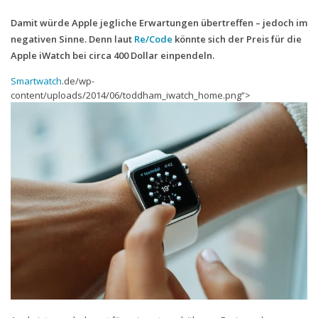
Damit würde Apple jegliche Erwartungen übertreffen – jedoch im
Handytarife
negativen Sinne. Denn laut
Re/Code
könnte sich der Preis für die
BASE
Apple iWatch bei circa 400 Dollar einpendeln.
Smartphonetarife
Smartwatch
.de/wp-
content/uploads/2014/06/toddham_iwatch_home.png“>
Datentarife
o2
Smartphonetarife
Prepaid-Tarife
Datentarife
Flatrate-Prepaidtarife
Mobilfunk-Vergleichsrechner
Mobilfunk-Tarifrechner
Flatrate-Datentarife