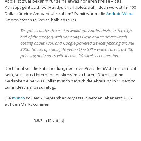
Apple ist zwar bekannt für seine etwas höheren Preise – das
Konzept geht auch bei Handys und Tablets auf – doch würdet ihr 400
Dollar für eine Armbanduhr zahlen? Damit wären die
Android Wear
Smartwatches teilweise halb so teuer:
The prices under discussion would put Apples device at the high
end of the category with Samsungs Gear 2 Silver smart watch
costing about $300 and Google-powered devices fetching around
$200. Timexs upcoming Ironman One GPS+ watch carries a $400
price tag and comes with its own 3G wireless connection.
Doch final soll die Entscheidung über den Preis der iWatch noch nicht
sein, so ist aus Unternehmenskreisen zu hören. Doch mit dem
Gedanken einer 400 Dollar iWatch hat sich die Abteilung in Cupertino
zumindest mal beschäftigt.
Die
iWatch
soll am 9. September vorgestellt werden, aber erst 2015
auf den Markt kommen.
3.8/5 - (13 votes)