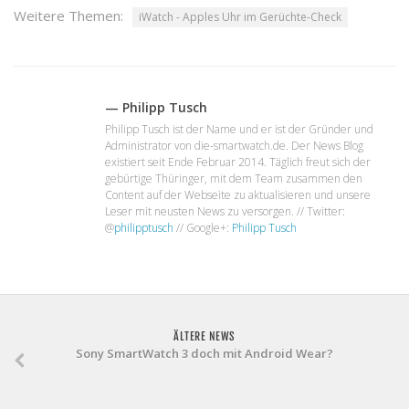
Weitere Themen:
iWatch - Apples Uhr im Gerüchte-Check
— Philipp Tusch
Philipp Tusch ist der Name und er ist der Gründer und
Administrator von die-smartwatch.de. Der News Blog
existiert seit Ende Februar 2014. Täglich freut sich der
gebürtige Thüringer, mit dem Team zusammen den
Content auf der Webseite zu aktualisieren und unsere
Leser mit neusten News zu versorgen. // Twitter:
@
philipptusch
// Google+:
Philipp Tusch
ÄLTERE NEWS
Sony SmartWatch 3 doch mit Android Wear?