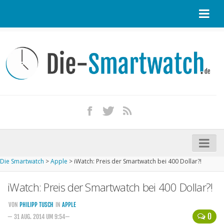
Startseite
Kontakt / Tipp geben
Impressum
Datenschutz
Apple Watch kaufen
iPhone kaufen
Die Smartwatch
>
Apple
>
iWatch: Preis der Smartwatch bei 400 Dollar?!
Startseite
iWatch: Preis der Smartwatch bei 400 Dollar?!
Aktuelle Smartwatches im Test
Kommende Smartwatches
VON
PHILIPP TUSCH
IN
APPLE
0
— 31 AUG. 2014 UM 9:54—
Marken und Modelle