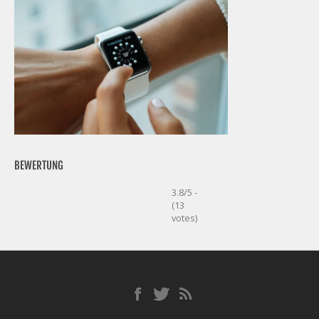
BEWERTUNG
3.8/5 -
(13
votes)