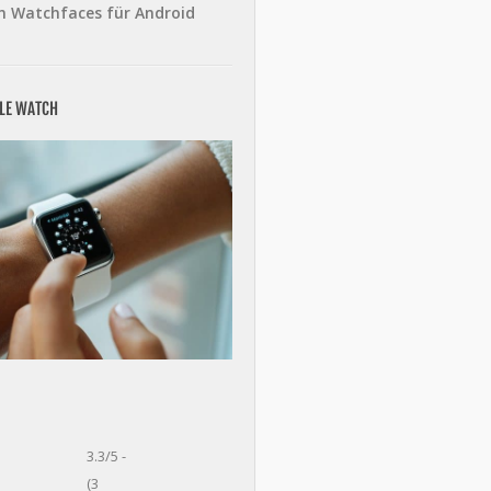
n Watchfaces für Android
PLE WATCH
3.3/5 -
(3