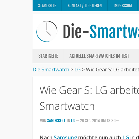
STARTSEITE
KONTAKT / TIPP GEBEN
IMPRESSUM
STARTSEITE
AKTUELLE SMARTWATCHES IM TEST
Die Smartwatch
>
LG
>
Wie Gear S: LG arbeit
Wie Gear S: LG arbeit
Smartwatch
VON
SAM ECKERT
IN
LG
— 26 SEP. 2014 UM 18:30—
Nach
Samsung
möchte nun auch
LG
in 