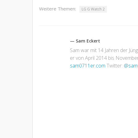
Weitere Themen:
LG G Watch 2
— Sam Eckert
Sam war mit 14 Jahren der Jün
er von April 2014 bis November 
sam0711er.com
Twitter:
@sam