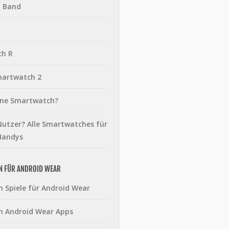
t Band
ch R
martwatch 2
eine Smartwatch?
utzer? Alle Smartwatches für
Handys
N FÜR ANDROID WEAR
n Spiele für Android Wear
n Android Wear Apps