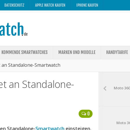
DATENSCHUTZ
APPLE WATCH KAUFEN
IPHONE KAUFEN
KOMMENDE SMARTWATCHES
MARKEN UND MODELLE
HANDYTARIFE
et an Standalone-Smartwatch
et an Standalone-
Moto 360
0
Moto 36
den Standalone-
Smartwatch
einsteigen.