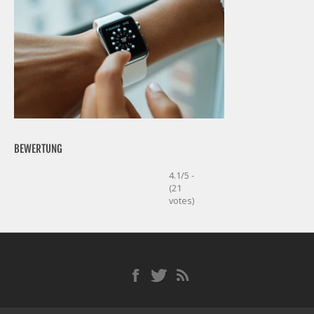
BEWERTUNG
4.1/5 -
(21
votes)