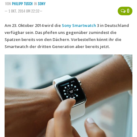
VON
PHILIPP TUSCH
IN
SONY
Handytarife
0
— 1 OKT. 2014 UM 22:32—
BASE
Am 23. Oktober 2014 wird die
Sony
Smartwatch
3 in Deutschland
verfügbar sein. Das pfeifen uns gegenüber zumindest die
Smartphonetarife
Spatzen bereits von den Dächern. Vorbestellen könnt ihr die
Datentarife
Smartwatch der dritten Generation aber bereits jetzt.
o2
Smartphonetarife
Prepaid-Tarife
Datentarife
Flatrate-Prepaidtarife
Mobilfunk-Vergleichsrechner
Mobilfunk-Tarifrechner
Flatrate-Datentarife