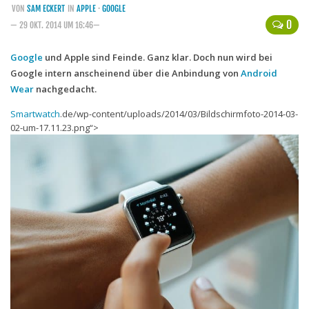
VON
SAM ECKERT
IN
APPLE
·
GOOGLE
Handytarife
0
— 29 OKT. 2014 UM 16:46—
BASE
Google
und Apple sind Feinde. Ganz klar. Doch nun wird bei
Google intern anscheinend über die Anbindung von
Smartphonetarife
Android
Wear
nachgedacht.
Datentarife
Smartwatch
.de/wp-content/uploads/2014/03/Bildschirmfoto-2014-03-
o2
02-um-17.11.23.png“>
Smartphonetarife
Prepaid-Tarife
Datentarife
Flatrate-Prepaidtarife
Mobilfunk-Vergleichsrechner
Mobilfunk-Tarifrechner
Flatrate-Datentarife