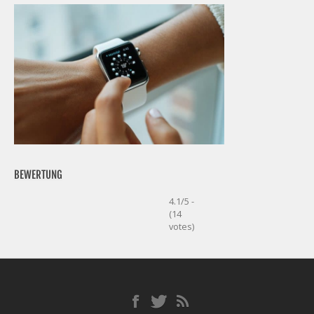
BEWERTUNG
4.1/5 -
(14
votes)