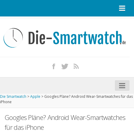
Startseite
Kontakt / Tipp geben
Impressum
Datenschutz
Apple Watch kaufen
iPhone kaufen
Die Smartwatch
>
Apple
>
Googles Pläne? Android Wear-Smartwatches für das
Startseite
iPhone
Aktuelle Smartwatches im Test
Googles Pläne? Android Wear-Smartwatches
Kommende Smartwatches
für das iPhone
Marken und Modelle