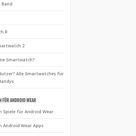
t Band
ch R
martwatch 2
eine Smartwatch?
utzer? Alle Smartwatches für
Handys
N FÜR ANDROID WEAR
n Spiele für Android Wear
n Android Wear Apps