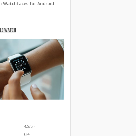
n Watchfaces für Android
PLE WATCH
4.5/5 -
(24