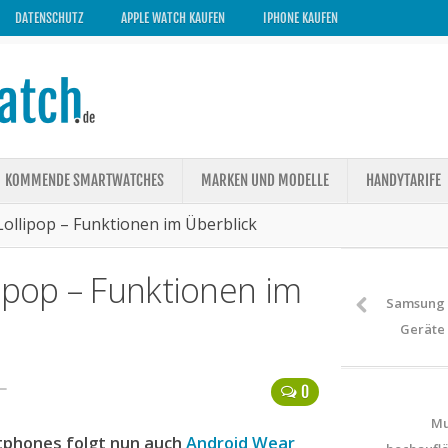
DATENSCHUTZ
APPLE WATCH KAUFEN
IPHONE KAUFEN
KOMMENDE SMARTWATCHES
MARKEN UND MODELLE
HANDYTARIFE
Lollipop – Funktionen im Überblick
ipop – Funktionen im
Samsung G
Geräte 
6—
0
Mu
tphones folgt nun auch
Android Wear