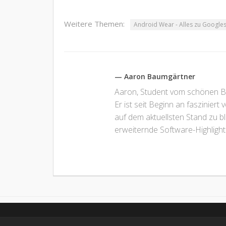
Weitere Themen:
Android Wear - Alles zu Google
— Aaron Baumgärtner
Aaron, Student vom schönen Bod
Er ist seit Beginn an fasziniert
auf dem aktuellsten Stand zu b
erweiternde Software-Highlight