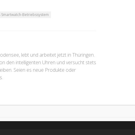
s Smartwatch-Betriebssystem
ensee, lebt und arbeitet jetzt in Thüringen.
 von den intelligenten Uhren und versucht stets
leiben. Seien es neue Produkte oder
s.