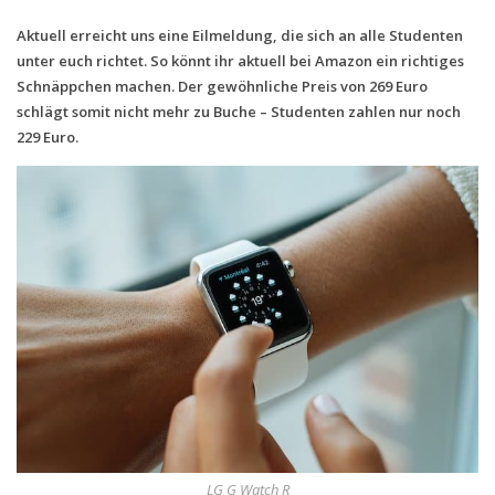
Aktuell erreicht uns eine Eilmeldung, die sich an alle Studenten
Handytarife
unter euch richtet. So könnt ihr aktuell bei Amazon ein richtiges
BASE
Schnäppchen machen. Der gewöhnliche Preis von 269 Euro
schlägt somit nicht mehr zu Buche – Studenten zahlen nur noch
Smartphonetarife
229 Euro.
Datentarife
o2
Smartphonetarife
Prepaid-Tarife
Datentarife
Flatrate-Prepaidtarife
Mobilfunk-Vergleichsrechner
Mobilfunk-Tarifrechner
Flatrate-Datentarife
LG G Watch R