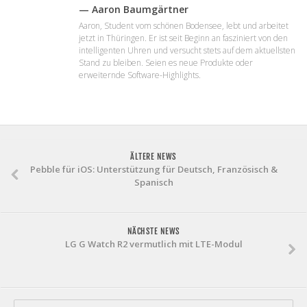
— Aaron Baumgärtner
Aaron, Student vom schönen Bodensee, lebt und arbeitet
jetzt in Thüringen. Er ist seit Beginn an fasziniert von den
intelligenten Uhren und versucht stets auf dem aktuellsten
Stand zu bleiben. Seien es neue Produkte oder
erweiternde Software-Highlights.
ÄLTERE NEWS
Pebble für iOS: Unterstützung für Deutsch, Französisch &
Spanisch
NÄCHSTE NEWS
LG G Watch R2 vermutlich mit LTE-Modul