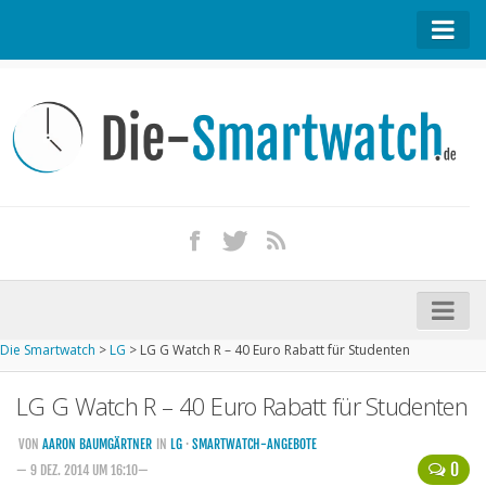
Startseite
Kontakt / Tipp geben
Impressum
Datenschutz
Apple Watch kaufen
iPhone kaufen
Die Smartwatch
>
LG
>
LG G Watch R – 40 Euro Rabatt für Studenten
Startseite
LG G Watch R – 40 Euro Rabatt für Studenten
Aktuelle Smartwatches im Test
Kommende Smartwatches
VON
AARON BAUMGÄRTNER
IN
LG
·
SMARTWATCH-ANGEBOTE
0
— 9 DEZ. 2014 UM 16:10—
Marken und Modelle