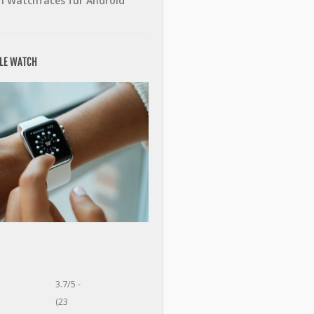
n Watchfaces für Android
PLE WATCH
3.7/5 -
(23