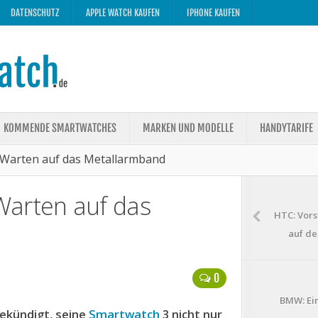
DATENSCHUTZ
APPLE WATCH KAUFEN
IPHONE KAUFEN
KOMMENDE SMARTWATCHES
MARKEN UND MODELLE
HANDYTARIFE
 Warten auf das Metallarmband
Warten auf das
HTC: Vors
auf de
0
BMW: Ei
ekündigt, seine
Smartwatch
3 nicht nur