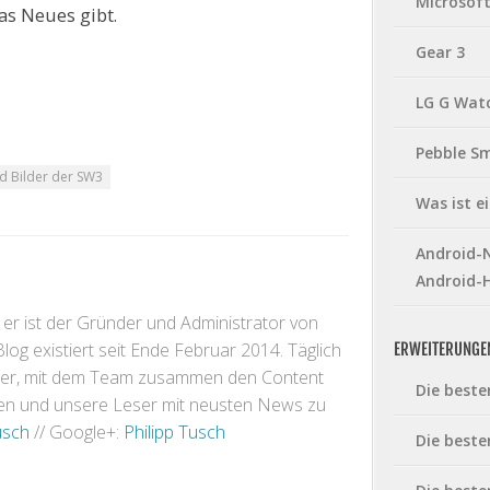
Microsof
as Neues gibt.
Gear 3
LG G Wat
Pebble S
d Bilder der SW3
Was ist 
Android-N
Android-
 er ist der Gründer und Administrator von
og existiert seit Ende Februar 2014. Täglich
ERWEITERUNGE
inger, mit dem Team zusammen den Content
Die beste
eren und unsere Leser mit neusten News zu
usch
// Google+:
Philipp Tusch
Die beste