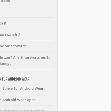
t Band
ch R
martwatch 2
eine Smartwatch?
utzer? Alle Smartwatches für
Handys
N FÜR ANDROID WEAR
n Spiele für Android Wear
n Android Wear Apps