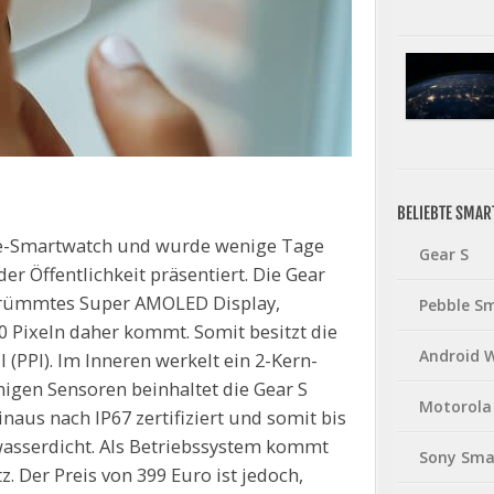
BELIEBTE SMA
ne-Smartwatch und wurde wenige Tage
Gear S
er Öffentlichkeit präsentiert. Die Gear
gekrümmtes Super AMOLED Display,
Pebble S
0 Pixeln daher kommt. Somit besitzt die
Android 
l (PPI). Im Inneren werkelt ein 2-Kern-
inigen Sensoren beinhaltet die Gear S
Motorola
naus nach IP67 zertifiziert und somit bis
wasserdicht. Als Betriebssystem kommt
Sony Sma
 Der Preis von 399 Euro ist jedoch,