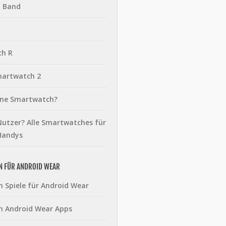
t Band
ch R
martwatch 2
eine Smartwatch?
utzer? Alle Smartwatches für
Handys
N FÜR ANDROID WEAR
n Spiele für Android Wear
n Android Wear Apps