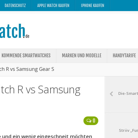
DATENSCHUTZ
APPLE WATCH KAUFEN
IPHONE KAUFEN
KOMMENDE SMARTWATCHES
MARKEN UND MODELLE
HANDYTARIFE
tch R vs Samsung Gear S
atch R vs Samsung
Die-Smart
0
Striiv „Fu
 und ein wenig eingeschneit möchten