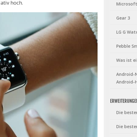
ativ hoch.
Microsof
Gear 3
LG G Wat
Pebble S
Was ist 
Android-N
Android-
ERWEITERUNGE
Die beste
Die beste