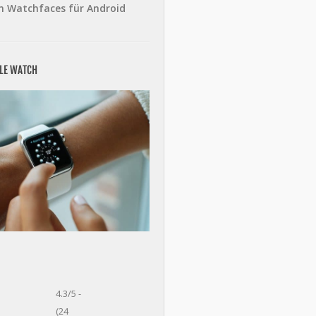
n Watchfaces für Android
PLE WATCH
4.3/5 -
(24