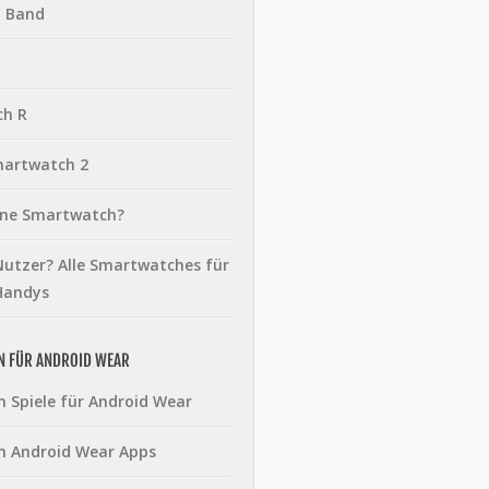
t Band
ch R
martwatch 2
eine Smartwatch?
utzer? Alle Smartwatches für
Handys
N FÜR ANDROID WEAR
n Spiele für Android Wear
n Android Wear Apps