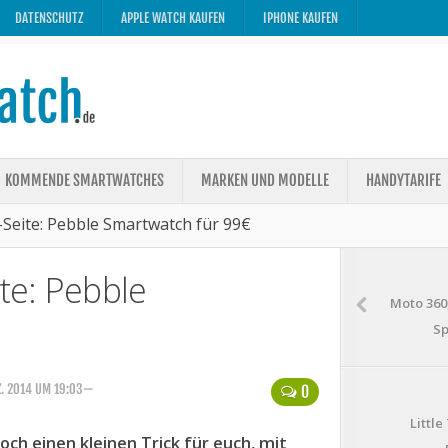
DATENSCHUTZ
APPLE WATCH KAUFEN
IPHONE KAUFEN
KOMMENDE SMARTWATCHES
MARKEN UND MODELLE
HANDYTARIFE
eite: Pebble Smartwatch für 99€
te: Pebble
Moto 360
Sp
Z. 2014 UM 19:03—
0
Littl
ch einen kleinen Trick für euch, mit