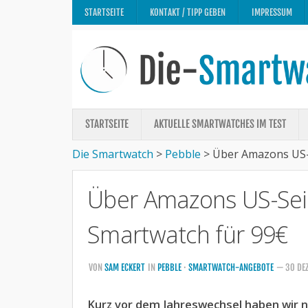
STARTSEITE
KONTAKT / TIPP GEBEN
IMPRESSUM
STARTSEITE
AKTUELLE SMARTWATCHES IM TEST
Die Smartwatch
>
Pebble
>
Über Amazons US-S
Über Amazons US-Sei
Smartwatch für 99€
VON
SAM ECKERT
IN
PEBBLE
·
SMARTWATCH-ANGEBOTE
— 30 DE
Kurz vor dem Jahreswechsel haben wir no