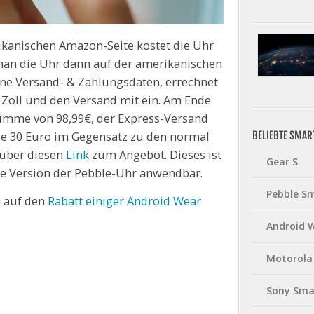
erikanischen Amazon-Seite kostet die Uhr
 man die Uhr dann auf der amerikanischen
ine Versand- & Zahlungsdaten, errechnet
 Zoll und den Versand mit ein. Am Ende
umme von 98,99€, der Express-Versand
die 30 Euro im Gegensatz zu den normal
BELIEBTE SMA
 über diesen
Link
zum Angebot. Dieses ist
Gear S
ße Version der Pebble-Uhr anwendbar.
Pebble S
h auf den
Rabatt einiger Android Wear
Android 
Motorola
Sony Sma