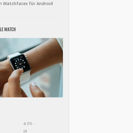
n Watchfaces für Android
PLE WATCH
4.7/5 -
(4