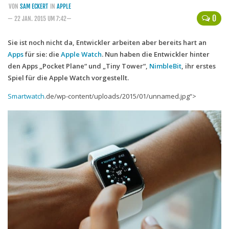
VON
SAM ECKERT
IN
APPLE
Handytarife
0
— 22 JAN. 2015 UM 7:42—
BASE
Sie ist noch nicht da, Entwickler arbeiten aber bereits hart an
Apps
für sie: die
Smartphonetarife
Apple Watch
. Nun haben die Entwickler hinter
den Apps „Pocket Plane“ und „Tiny Tower“,
NimbleBit
, ihr erstes
Datentarife
Spiel für die Apple Watch vorgestellt.
o2
Smartwatch
.de/wp-content/uploads/2015/01/unnamed.jpg“>
Smartphonetarife
Prepaid-Tarife
Datentarife
Flatrate-Prepaidtarife
Mobilfunk-Vergleichsrechner
Mobilfunk-Tarifrechner
Flatrate-Datentarife