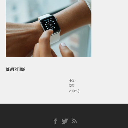
BEWERTUNG
4/5 -
(23
votes)