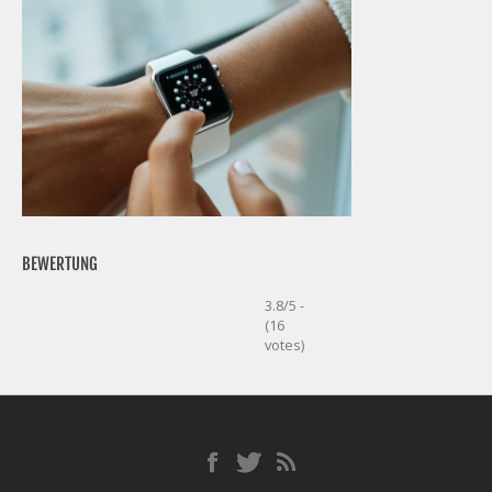
BEWERTUNG
3.8/5 -
(16
votes)