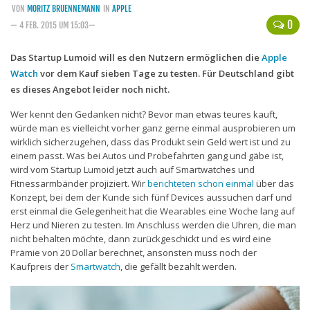
VON
MORITZ BRUENNEMANN
IN
APPLE
Handytarife
0
— 4 FEB. 2015 UM 15:03—
BASE
Das Startup Lumoid will es den Nutzern ermöglichen die
Apple
Watch
vor dem Kauf sieben Tage zu testen. Für Deutschland gibt
Smartphonetarife
es dieses Angebot leider noch nicht.
Datentarife
Wer kennt den Gedanken nicht? Bevor man etwas teures kauft,
o2
würde man es vielleicht vorher ganz gerne einmal ausprobieren um
wirklich sicherzugehen, dass das Produkt sein Geld wert ist und zu
Smartphonetarife
einem passt. Was bei Autos und Probefahrten gang und gäbe ist,
Prepaid-Tarife
wird vom Startup Lumoid jetzt auch auf Smartwatches und
Fitnessarmbänder projiziert. Wir
berichteten schon einmal
über das
Datentarife
Konzept, bei dem der Kunde sich fünf Devices aussuchen darf und
erst einmal die Gelegenheit hat die Wearables eine Woche lang auf
Flatrate-Prepaidtarife
Herz und Nieren zu testen. Im Anschluss werden die Uhren, die man
Mobilfunk-Vergleichsrechner
nicht behalten möchte, dann zurückgeschickt und es wird eine
Prämie von 20 Dollar berechnet, ansonsten muss noch der
Mobilfunk-Tarifrechner
Kaufpreis der
Smartwatch
, die gefällt bezahlt werden.
Flatrate-Datentarife