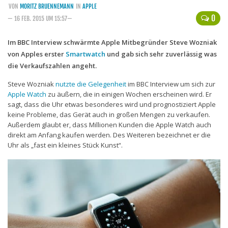
VON
MORITZ BRUENNEMANN
IN
APPLE
Handytarife
0
— 16 FEB. 2015 UM 15:57—
BASE
Im BBC Interview schwärmte Apple Mitbegründer Steve Wozniak
von Apples erster
Smartphonetarife
Smartwatch
und gab sich sehr zuverlässig was
die Verkaufszahlen angeht.
Datentarife
Steve Wozniak
nutzte die Gelegenheit
im BBC Interview um sich zur
o2
Apple Watch
zu äußern, die in einigen Wochen erscheinen wird. Er
sagt, dass die Uhr etwas besonderes wird und prognostiziert Apple
Smartphonetarife
keine Probleme, das Gerät auch in großen Mengen zu verkaufen.
Prepaid-Tarife
Außerdem glaubt er, dass Millionen Kunden die Apple Watch auch
direkt am Anfang kaufen werden. Des Weiteren bezeichnet er die
Datentarife
Uhr als „fast ein kleines Stück Kunst“.
Flatrate-Prepaidtarife
Mobilfunk-Vergleichsrechner
Mobilfunk-Tarifrechner
Flatrate-Datentarife