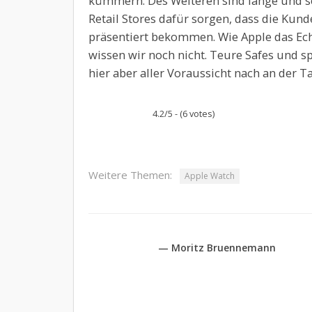
kümmern. Des Weiteren sind lange und se
Retail Stores dafür sorgen, dass die Kun
präsentiert bekommen. Wie Apple das Ech
wissen wir noch nicht. Teure Safes und 
hier aber aller Voraussicht nach an der 
4.2/5 - (6 votes)
Weitere Themen:
Apple Watch
— Moritz Bruennemann