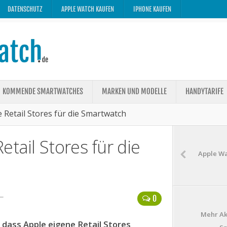
DATENSCHUTZ
APPLE WATCH KAUFEN
IPHONE KAUFEN
KOMMENDE SMARTWATCHES
MARKEN UND MODELLE
HANDYTARIFE
 Retail Stores für die Smartwatch
tail Stores für die
Apple Wa
6—
0
Mehr Ak
dass Apple eigene Retail Stores