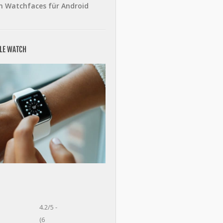
n Watchfaces für Android
PLE WATCH
4.2/5 -
(6