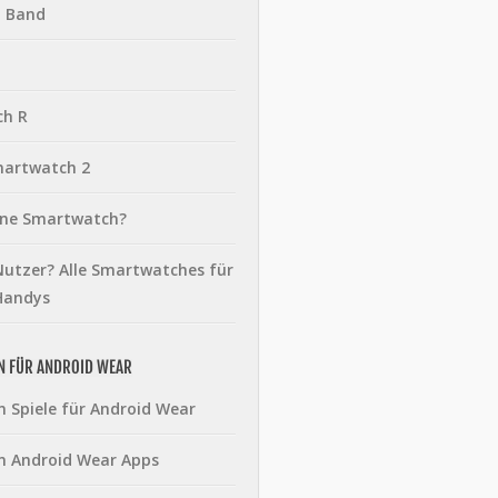
t Band
ch R
martwatch 2
eine Smartwatch?
utzer? Alle Smartwatches für
Handys
N FÜR ANDROID WEAR
n Spiele für Android Wear
n Android Wear Apps