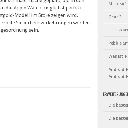
hr schmale Tische geplant, die in den
Microsof
den die Apple Watch möglichst perfekt
tgold-Modell im Store zeigen wird,
Gear 3
spezielle Sicherheitsvorkehrungen werden
Tagesordnung sein.
LG G Wat
Pebble S
Was ist 
Android-N
Android-
ERWEITERUNGE
Die beste
Die beste