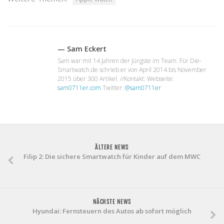
— Sam Eckert
Sam war mit 14 Jahren der Jüngste im Team. Für Die-
Smartwatch.de schrieb er von April 2014 bis November
2015 über 300 Artikel. //Kontakt: Webseite:
sam0711er.com
Twitter:
@sam0711er
ÄLTERE NEWS
Filip 2: Die sichere Smartwatch für Kinder auf dem MWC
NÄCHSTE NEWS
Hyundai: Fernsteuern des Autos ab sofort möglich