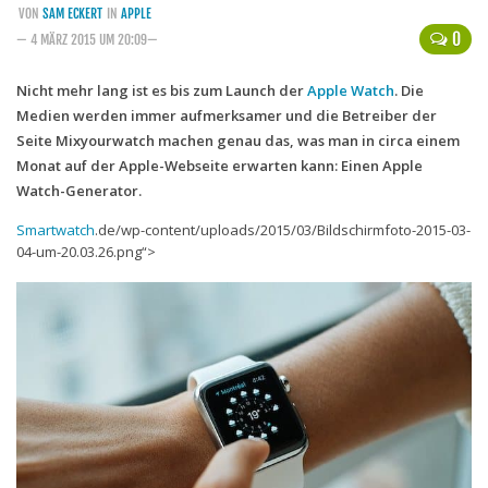
VON
SAM ECKERT
IN
APPLE
Handytarife
0
— 4 MÄRZ 2015 UM 20:09—
BASE
Nicht mehr lang ist es bis zum Launch der
Apple Watch
. Die
Medien werden immer aufmerksamer und die Betreiber der
Smartphonetarife
Seite Mixyourwatch machen genau das, was man in circa einem
Datentarife
Monat auf der Apple-Webseite erwarten kann: Einen Apple
o2
Watch-Generator.
Smartphonetarife
Smartwatch
.de/wp-content/uploads/2015/03/Bildschirmfoto-2015-03-
04-um-20.03.26.png“>
Prepaid-Tarife
Datentarife
Flatrate-Prepaidtarife
Mobilfunk-Vergleichsrechner
Mobilfunk-Tarifrechner
Flatrate-Datentarife